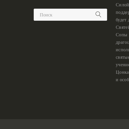
Силой
подде
будет
Святе
Сопы 
драго
испол
святы
учени
Цонка
и особ