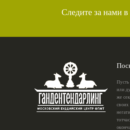
Следите за нами в
Пос
Пусть
или ду
же сек
своих 
негат
тотчас
оконч