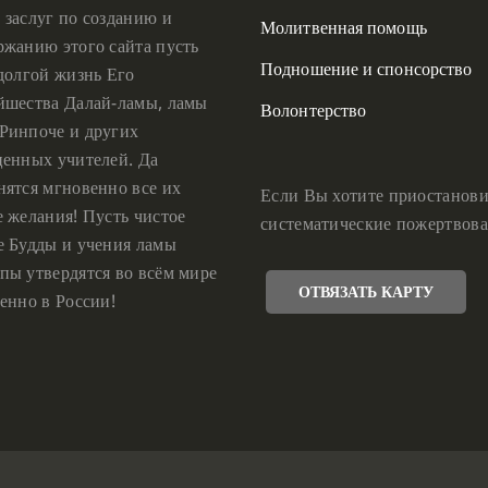
 заслуг по созданию и
Молитвенная помощь
ржанию этого сайта пусть
Подношение и спонсорство
 долгой жизнь Его
йшества Далай-ламы, ламы
Волонтерство
Ринпоче и других
ценных учителей. Да
нятся мгновенно все их
Если Вы хотите приостанови
е желания! Пусть чистое
систематические пожертвова
е Будды и учения ламы
пы утвердятся во всём мире
ОТВЯЗАТЬ КАРТУ
енно в России!