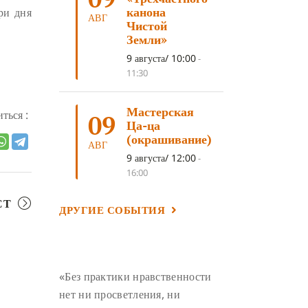
ЛОСАР
(7)
канона
ри дня
АВГ
Чистой
АНАЛИТИЧЕСКАЯ МЕДИТАЦИЯ
(7)
Земли»
КАК МЕДИТИРОВАТЬ
(6)
9 августа/ 10:00
-
11:30
ЦА-ЦА
(6)
ДХАРМА
(6)
ДОСТ. САНГЬЕ КХАНДРО
(6)
Мастерская
ться :
09
ТРИ ОСНОВЫ ПУТИ
(5)
Ца-ца
(окрашивание)
ЛХАБАБ ДУЧЕН
(5)
АВГ
9 августа/ 12:00
-
ОЧИСТИТЕЛЬНЫЕ ПРАКТИКИ
(5)
16:00
САМ СЕБЕ ПСИХОЛОГ
(5)
СТ
ДРУГИЕ СОБЫТИЯ
УМ И ЕГО ПОТЕНЦИАЛ
(4)
САДХАНА
(4)
ОТРЕЧЕНИЕ
(4)
ВОСЕМЬ ОБЕТОВ
(4)
«Без практики нравственности
ПОДНОШЕНИЯ
(4)
нет ни просветления, ни
ВОСЕМЬ СТРОФ
(4)