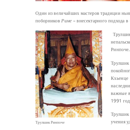
Один из величайших мастеров традиции ньи
поборников
Риме
– внесектарного подхода в 
Трулшик
непальск
Ринпоче.
Трулшик
покойног
Кхьенце 
наследни
важные в
1991 год
Трулшик 
учения у
Трулшик Ринпоче