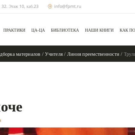
 32. Этаж 10, каб.23
info@fpmt.ru
ПРАКТИКИ
ЦА-ЦА
БИБЛИОТЕКА
НАШИ КНИГИ
КАК П
дборка материалов
/
Учителя
/
Линия преемственности
/
Трул
оче
и