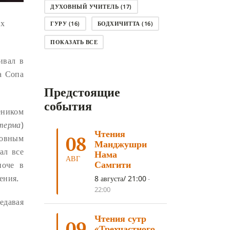
ДУХОВНЫЙ УЧИТЕЛЬ
(17)
их
ГУРУ
(16)
БОДХИЧИТТА
(16)
ЛОДЖОНГ
(15)
СМЕРТЬ
(14)
ПОКАЗАТЬ ВСЕ
КНИГА
(14)
САГА ДАВА
(13)
ивал в
а Сопа
НЬЮНГНЕ
(12)
КАРМА
(11)
Предстоящие
ЧЕТЫРЕ БЛАГОРОДНЫЕ ИСТИНЫ
(11)
события
еником
КАЛАЧАКРА
(11)
терма
)
Чтения
ПРИРОДА УМА
(11)
08
ховным
Манджушри
ал все
ДНИ ПРЕУМНОЖЕНИЯ
(10)
Нама
АВГ
Самгити
поче в
СОВЕТ
(10)
НЁНДРО
(8)
ения.
8 августа/ 21:00
-
САНСАРА
(8)
ДНИ ЧУДЕС
(8)
22:00
едавая
СТРАДАНИЕ
(7)
Чтения сутр
КОРОНАВИРУС COVID-19
(7)
09
«Трехчастного