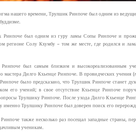
нгма нашего времени, Трулшик Ринпоче был одним из ведущ
буддизме.
 Ринпоче был одним из гуру ламы Сопы Ринпоче и прож
ом регионе Солу Кхумбу – том же месте, где родился и лам
 Ринпоче был самым близким и высокореализованным уч
о мастера Дилго Кхьенце Ринпоче. В провидческих учения (
Ринпоче было предсказано, что Трулшик Ринпоче станет ду
ком его учений; в свое отсутствие Кхьенце Ринпоче поруч
опросы Трулшику Ринпоче. После ухода Дилго Кхьенце Рин
у именно Трулшику Ринпоче был доверен поиск его перерожд
Ринпоче также несколько раз посещал западные страны, пер
дачливым ученикам.