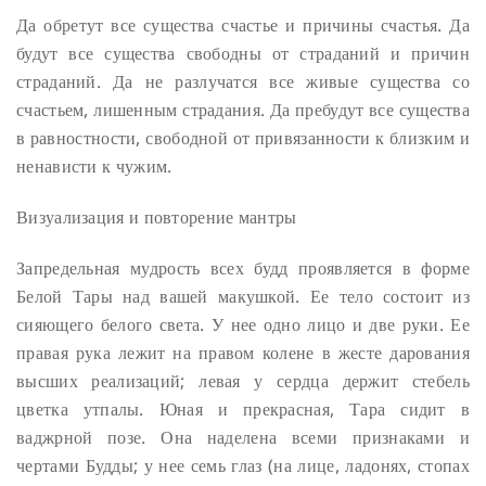
Да обретут все существа счастье и причины счастья.
Да
будут все существа свободны от страданий и причин
страданий.
Да не разлучатся все живые существа со
счастьем, лишенным страдания.
Да пребудут все существа
в равностности, свободной от привязанности к близким и
ненависти к чужим.
Визуализация и повторение мантры
Запредельная мудрость всех будд проявляется в форме
Белой Тары над вашей макушкой. Ее тело состоит из
сияющего белого света. У нее одно лицо и две руки. Ее
правая рука лежит на правом колене в жесте дарования
высших реализаций; левая у сердца держит стебель
цветка утпалы. Юная и прекрасная, Тара сидит в
ваджрной позе. Она наделена всеми признаками и
чертами Будды; у нее семь глаз (на лице, ладонях, стопах