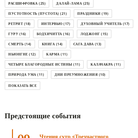
РАСШИФРОВКА
(25)
ДАЛАЙ-ЛАМА
(25)
ПУСТОТНОСТЬ (ПУСТОТА)
(21)
ПРАЗДНИКИ
(19)
РЕТРИТ
(18)
ИНТЕРВЬЮ
(17)
ДУХОВНЫЙ УЧИТЕЛЬ
(17)
ГУРУ
(16)
БОДХИЧИТТА
(16)
ЛОДЖОНГ
(15)
СМЕРТЬ
(14)
КНИГА
(14)
САГА ДАВА
(13)
НЬЮНГНЕ
(12)
КАРМА
(11)
ЧЕТЫРЕ БЛАГОРОДНЫЕ ИСТИНЫ
(11)
КАЛАЧАКРА
(11)
ПРИРОДА УМА
(11)
ДНИ ПРЕУМНОЖЕНИЯ
(10)
СОВЕТ
(10)
НЁНДРО
(8)
САНСАРА
(8)
ПОКАЗАТЬ ВСЕ
ДНИ ЧУДЕС
(8)
СТРАДАНИЕ
(7)
КОРОНАВИРУС COVID-19
(7)
ЛОСАР
(7)
Предстоящие события
АНАЛИТИЧЕСКАЯ МЕДИТАЦИЯ
(7)
КАК МЕДИТИРОВАТЬ
(6)
ЦА-ЦА
(6)
ДХАРМА
(6)
ДОСТ. САНГЬЕ КХАНДРО
(6)
Чтения сутр «Трехчастного
ТРИ ОСНОВЫ ПУТИ
(5)
ЛХАБАБ ДУЧЕН
(5)