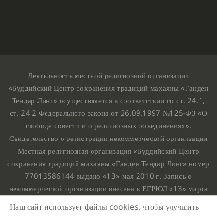
Деятельность местной религиозной организации
«Буддийский Центр сохранения традиций махаяны «Ганден
Тендар Линг» осуществляется в соответствии со ст. 24.1,
ст. 24.2 Федерального закона от 26.09.1997 №125-ФЗ «О
свободе совести и о религиозных объединениях».
Свидетельство о регистрации некоммерческой организации
Местная религиозная организация «Буддийский Центр
сохранения традиций махаяны «Ганден Тендар Линг» номер
77013586144 выдано «13» мая 2010 г. Запись о
некоммерческой организации внесена в ЕГРЮЛ «13» марта
2010 г. за основным государственным регистрационным
Наш сайт использует файлы cookies, чтобы улучшить
номером 1107799015708.