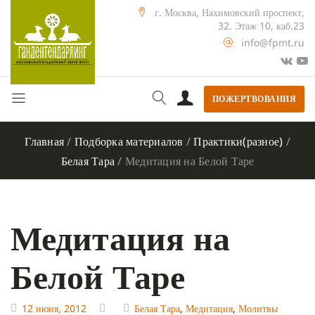
г. Москва, Нахимовский проспект,
32. Этаж 10, каб.23
info@fpmt.ru
ПОЖЕРТВОВАНИЯ
Главная
/
Подборка материалов
/
Практики(разное)
/
Белая Тара
/
Медитация на Белой Таре
Медитация на
Белой Таре
12 июня, 2012
Белая Тара
,
Медитация
,
Молитвы