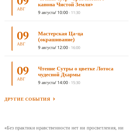
09
канона Чистой Земли»
ОЧИСТИТЕЛЬНЫЕ ПРАКТИКИ
(5)
САМ СЕБЕ ПСИХОЛОГ
(5)
АВГ
9 августа/ 10:00
-
11:30
УМ И ЕГО ПОТЕНЦИАЛ
(4)
САДХАНА
(4)
ОТРЕЧЕНИЕ
(4)
ВОСЕМЬ ОБЕТОВ
(4)
09
Мастерская Ца-ца
ПОДНОШЕНИЯ
(4)
ВОСЕМЬ СТРОФ
(4)
(окрашивание)
АВГ
ГАНДЕН ЛХАГЬЯМА
(3)
РАВНОСТНОСТЬ
(3)
9 августа/ 12:00
-
16:00
ШАМАТХА
(3)
НИРВАНА
(3)
СХЕМЫ ЛАМРИМА
(3)
09
ТРЕНИРОВКА УМА
(3)
МОНАШЕСТВО
(3)
Чтение Сутры о цветке Лотоса
чудесной Дхармы
ПРЕДВАРИТЕЛЬНЫЕ ПРАКТИКИ
(3)
МУДРОСТЬ
(3)
АВГ
9 августа/ 14:00
-
15:30
ЧОКОР ДЮЧЕН
(3)
ПОСВЯЩЕНИЕ
(2)
ГНЕВ
(2)
ПРОСТИРАНИЯ
(2)
ДАГРИ РИНПОЧЕ
(2)
ДРУГИЕ СОБЫТИЯ
ГРУППОВАЯ ПРАКТИКА
(2)
ДЕПРЕССИЯ
(2)
СОСТРАДАНИЕ
(2)
СИНГХАНАДА
(2)
ДВЕНАДЦАТЬ ЗВЕНЬЕВ ВЗАИМОЗАВИСИМОГО
«Без практики нравственности нет ни просветления, ни
ПРОИСХОЖДЕНИЯ
(2)