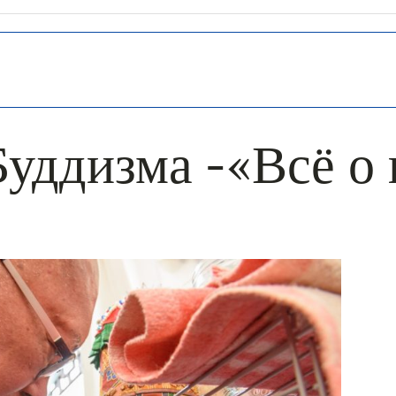
уддизма -«Всё о 