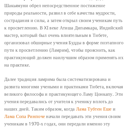
Шакьямуни обрел непосредственное постижение
природы реальности, развил в себе качества мудрости,
сострадания и силы, а затем открыл своим ученикам путь
к просветлению. В XI веке Атиша Дипамкара, Индийский
мастер, который был очень влиятельным в Тибете,
организовал обширные учения Будды в форме поэтапного
пути к просветлению (Ламрим), чтобы прояснить, как
практикующий должен наилучшим образом применять их
на практике.
Далее традиция ламрима была систематизирована и
развита многими учеными и практиками Тибета, включая
великого философа и практикующего Ламу Цонкапу. Эти
учения передавались от учителя к ученику вплоть до
наших дней. Таким образом, когда
Лама Тубтен Еше
и
Лама Сопа Ринпоче
начали передавать эти учения своим
ученикам в 1970-х годах, они передали именно эту