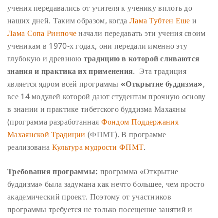
учения передавались от учителя к ученику вплоть до
наших дней. Таким образом, когда
Лама Тубтен Еше
и
Лама Сопа Ринпоче
начали передавать эти учения своим
ученикам в 1970-х годах, они передали именно эту
глубокую и древнюю
традицию в которой сливаются
знания и практика их применения
. Эта традиция
является ядром всей программы
«Открытие буддизма»
,
все 14 модулей которой дают студентам прочную основу
в знании и практике тибетского буддизма Махаяны
(программа разработанная
Фондом Поддержания
Махаянской Традиции
(ФПМТ). В программе
реализована
Культура мудрости ФПМТ
.
Требования программы:
п
рограмма «Открытие
буддизма» была задумана как нечто большее, чем просто
академический проект. Поэтому от участников
программы требуется не только посещение занятий и