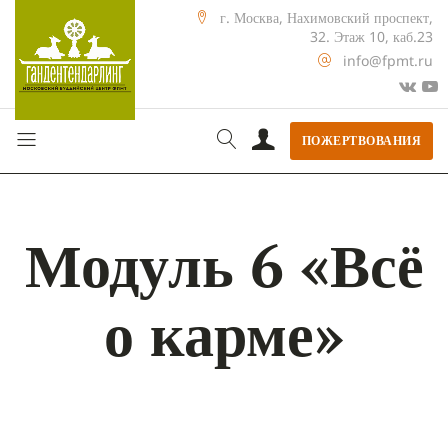
г. Москва, Нахимовский проспект,
32. Этаж 10, каб.23
info@fpmt.ru
ПОЖЕРТВОВАНИЯ
Модуль 6 «Всё
о карме»