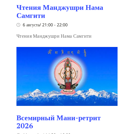
Чтения Манджушри Нама
Самгити
6 августа/ 21:00
-
22:00
Чтения Манджушри Нама Самгити
Всемирный Мани-ретрит
2026