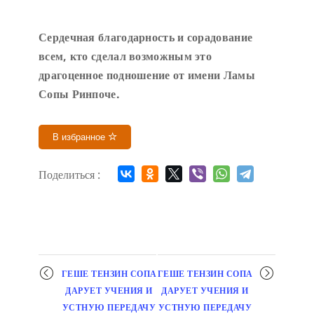
Сердечн
ая благодарность и сорадование
всем, кто сделал возможным это
драгоценное подношение от имени Ламы
Сопы Ринпоче
.
В избранное
Поделиться :
Мероприятие
ГЕШЕ ТЕНЗИН СОПА
ГЕШЕ ТЕНЗИН СОПА
навигация
ДАРУЕТ УЧЕНИЯ И
ДАРУЕТ УЧЕНИЯ И
УСТНУЮ ПЕРЕДАЧУ
УСТНУЮ ПЕРЕДАЧУ