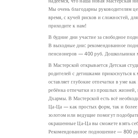
надеемся, что наша новая Мастерская ни
Мы очень благодарны руководителям цен
время, с кучей рисков и сложностей, дл
приходите к нам!
В будние дни участие за свободное под
В выходные дни: рекомендованное подн
пенсионеров — 400 руб. Дошкольники м
В Мастерской открывается Детская сту
родителей с детишками прикоснуться к
оставляет глубокие отпечатки в уме как 
ребёнка отпечатки из прошлых жизней, 
Дхармы. В Мастерской есть всё необход
Ца-Ца — как простых форм, так и боле
золотом или ведущие помогут подобрат
окрашенные Ца-Ца вы сможете взять себ
Рекомендованное подношение — 800 руб