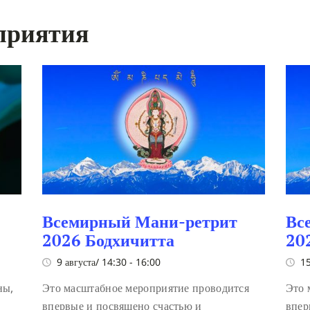
приятия
Всемирный Мани-ретрит
Вс
2026 Бодхичитта
20
9 августа/ 14:30
-
16:00
15
ны,
Это масштабное мероприятие проводится
Это 
впервые и посвящено счастью и
впер