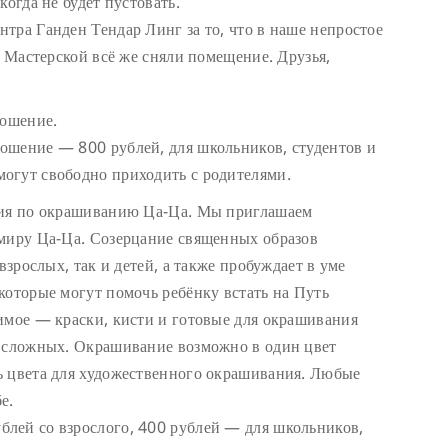
когда не будет пустовать.
тра Ганден Тендар Линг за то, что в наше непростое
я Мастерской всё же сняли помещение. Друзья,
ношение.
ошение — 800 рублей, для школьников, студентов и
огут свободно приходить с родителями.
дия по окрашиванию Ца-Ца. Мы приглашаем
 миру Ца-Ца. Созерцание священных образов
взрослых, так и детей, а также пробуждает в уме
которые могут помочь ребёнку встать на Путь
имое — краски, кисти и готовые для окрашивания
е сложных. Окрашивание возможно в один цвет
ь цвета для художественного окрашивания. Любые
е.
лей со взрослого, 400 рублей — для школьников,