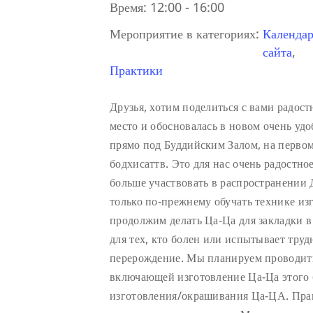
Время:
12:00 - 16:00
Мероприятие в категориях:
Календар
сайта
,
Практики
Друзья, хотим поделиться с вами радос
место и обосновалась в новом очень у
прямо под Буддийским Залом, на первом 
бодхисаттв. Это для нас очень радостно
больше участвовать в распространении
только по-прежнему обучать технике из
продолжим делать Ца-Ца для закладки 
для тех, кто болен или испытывает труд
перерождение. Мы планируем проводить
включающей изготовление Ца-Ца этого 
изготовления/окрашивания Ца-ЦА. Пра