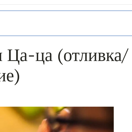
 Ца-ца (отливка/
ие)