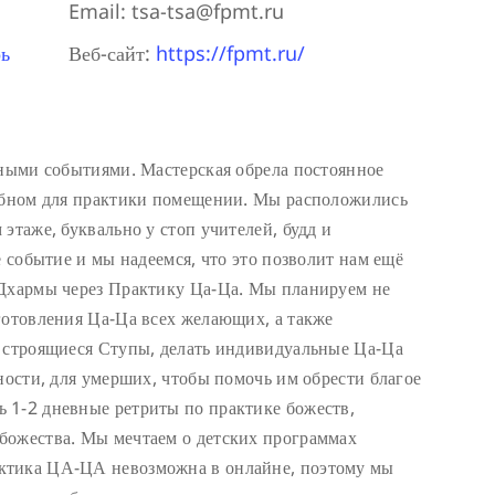
Email:
tsa-tsa@fpmt.ru
ь
Веб-сайт:
https://fpmt.ru/
тными событиями. Мастерская обрела постоянное
добном для практики помещении. Мы расположились
этаже, буквально у стоп учителей, будд и
е событие и мы надеемся, что это позволит нам ещё
 Дхармы через Практику Ца-Ца. Мы планируем не
готовления Ца-Ца всех желающих, а также
в строящиеся Ступы, делать индивидуальные Ца-Ца
ности, для умерших, чтобы помочь им обрести благое
 1-2 дневные ретриты по практике божеств,
божества. Мы мечтаем о детских программах
ктика ЦА-ЦА невозможна в онлайне, поэтому мы