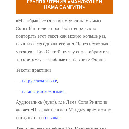
ГРУППА ЧТЕНИЯ «МАНДЖУШРИ
НАМА САМГИТИ»
«Мы обращаемся ко всем ученикам Ламы
Сопы Ринпоче с просьбой непрерывно
повторять этот текст как можно больше раз,
начиная с сегодняшнего дня. Через несколько
месяцев к Его Святейшеству снова обратятся
за советом», — сообщается на сайте Фонда.
Тексты практики
—
на русском языке
,
—
на английском языке.
Аудиозапись (лунг), где Лама Сопа Ринпоче
читает «Называние имен Манджушри» можно
послушать по
ссылке.
Текст письма из офиса Его Святейшества