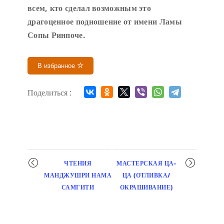
всем, кто сделал возможным это
драгоценное подношение от имени Ламы
Сопы Ринпоче
.
В избранное
Поделиться :
Мероприятие
ЧТЕНИЯ
МАСТЕРСКАЯ ЦА-
навигация
МАНДЖУШРИ НАМА
ЦА (ОТЛИВКА/
САМГИТИ
ОКРАШИВАНИЕ)