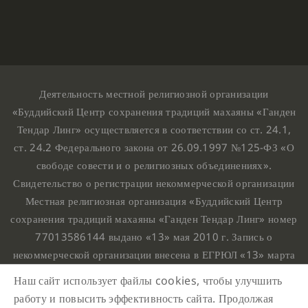
Деятельность местной религиозной организации
«Буддийский Центр сохранения традиций махаяны «Ганден
Тендар Линг» осуществляется в соответствии со ст. 24.1,
ст. 24.2 Федерального закона от 26.09.1997 №125-ФЗ «О
свободе совести и о религиозных объединениях».
Свидетельство о регистрации некоммерческой организации
Местная религиозная организация «Буддийский Центр
сохранения традиций махаяны «Ганден Тендар Линг» номер
77013586144 выдано «13» мая 2010 г. Запись о
некоммерческой организации внесена в ЕГРЮЛ «13» марта
2010 г. за основным государственным регистрационным
Наш сайт использует файлы cookies, чтобы улучшить
номером 1107799015708.
работу и повысить эффективность сайта. Продолжая