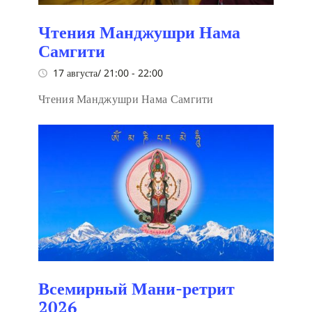
Чтения Манджушри Нама
Самгити
17 августа/ 21:00
-
22:00
Чтения Манджушри Нама Самгити
Всемирный Мани-ретрит
2026