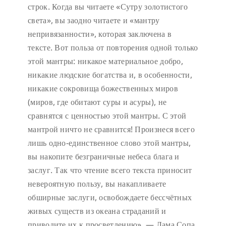
строк. Когда вы читаете «Сутру золотистого
света», вы заодно читаете и «мантру
непривязанности», которая заключена в
тексте. Вот польза от повторения одной только
этой мантры: никакое материальное добро,
никакие людские богатства и, в особенности,
никакие сокровища божественных миров
(миров, где обитают суры и асуры), не
сравнятся с ценностью этой мантры. С этой
мантрой ничто не сравнится! Произнеся всего
лишь одно-единственное слово этой мантры,
вы накопите безграничные небеса блага и
заслуг. Так что чтение всего текста приносит
невероятную пользу, вы накапливаете
обширные заслуги, освобождаете бессчётных
живых существ из океана страданий и
приводите их к просветлению». — Лама Сопа