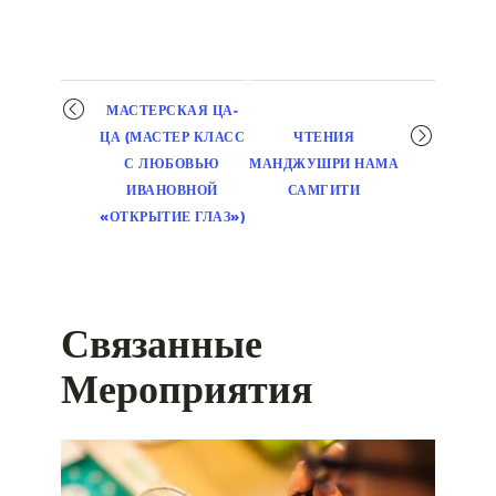
Мероприятие
МАСТЕРСКАЯ ЦА-
навигация
ЦА (МАСТЕР КЛАСС
ЧТЕНИЯ
С ЛЮБОВЬЮ
МАНДЖУШРИ НАМА
ИВАНОВНОЙ
САМГИТИ
«ОТКРЫТИЕ ГЛАЗ»)
Связанные
Мероприятия