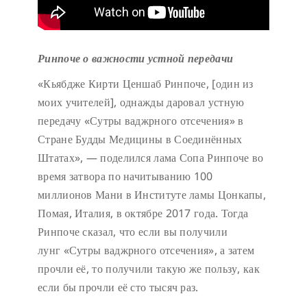
Ринпоче о важности устной передачи
«Кьябдже Кирти Ценшаб Ринпоче, [один из
моих учителей], однажды даровал устную
передачу «Сутры ваджрного отсечения» в
Стране Будды Медицины в Соединённых
Штатах», — поделился лама Сопа Ринпоче во
время затвора по начитыванию 100
миллионов Мани в Институте ламы Цонкапы,
Помая, Италия, в октябре 2017 года. Тогда
Ринпоче сказал, что если вы получили
лунг «Сутры ваджрного отсечения», а затем
прочли её, то получили такую же пользу, как
если бы прочли её сто тысяч раз.