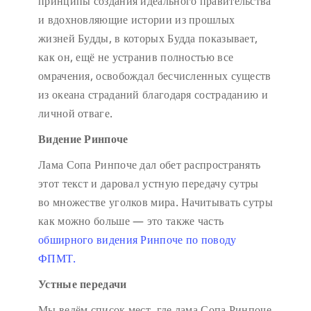
принципы создания идеального правительства
и вдохновляющие истории из прошлых
жизней Будды, в которых Будда показывает,
как он, ещё не устранив полностью все
омрачения, освобождал бесчисленных существ
из океана страданий благодаря состраданию и
личной отваге.
Видение Ринпоче
Лама Сопа Ринпоче дал обет распространять
этот текст и даровал устную передачу сутры
во множестве уголков мира. Начитывать сутры
как можно больше — это также часть
обширного видения Ринпоче по поводу
ФПМТ.
Устные передачи
Мы ведём список мест, где лама Сопа Ринпоче