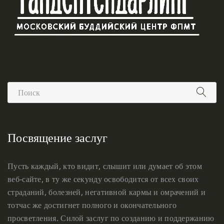
Посвящение заслуг
Пусть каждый, кто видит, слышит или думает об этом
веб-сайте, в ту же секунду освободится от всех своих
страданий, болезней, негативной кармы и омрачений и
тотчас же достигнет полного и окончательного
просветления. Силой заслуг по созданию и поддержанию