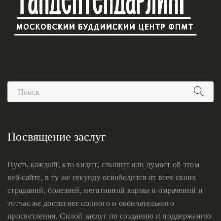
Посвящение заслуг
Пусть каждый, кто видит, слышит или думает об этом
веб-сайте, в ту же секунду освободится от всех своих
страданий, болезней, негативной кармы и омрачений и
тотчас же достигнет полного и окончательного
просветления. Силой заслуг по созданию и поддержанию