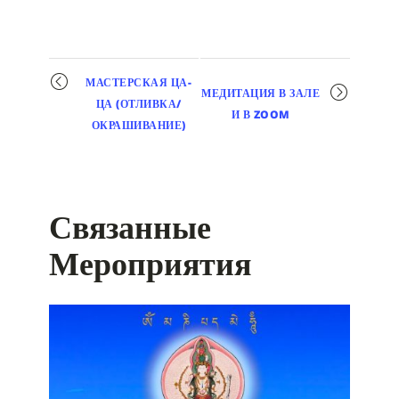
Мероприятие
МАСТЕРСКАЯ ЦА-
МЕДИТАЦИЯ В ЗАЛЕ
навигация
ЦА (ОТЛИВКА/
И В ZOOM
ОКРАШИВАНИЕ)
Связанные
Мероприятия