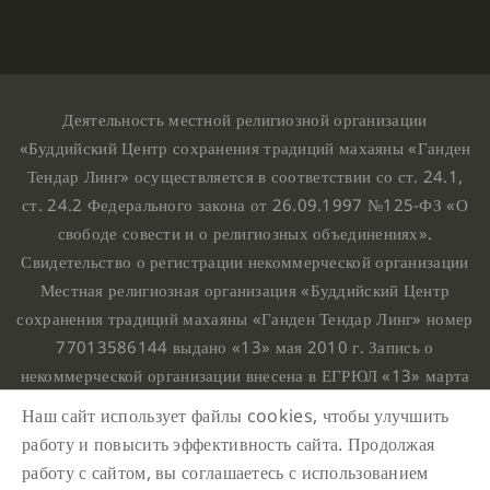
Деятельность местной религиозной организации
«Буддийский Центр сохранения традиций махаяны «Ганден
Тендар Линг» осуществляется в соответствии со ст. 24.1,
ст. 24.2 Федерального закона от 26.09.1997 №125-ФЗ «О
свободе совести и о религиозных объединениях».
Свидетельство о регистрации некоммерческой организации
Местная религиозная организация «Буддийский Центр
сохранения традиций махаяны «Ганден Тендар Линг» номер
77013586144 выдано «13» мая 2010 г. Запись о
некоммерческой организации внесена в ЕГРЮЛ «13» марта
2010 г. за основным государственным регистрационным
Наш сайт использует файлы cookies, чтобы улучшить
номером 1107799015708.
работу и повысить эффективность сайта. Продолжая
Ганден Тендар Линг © 2020 Все права защищены
работу с сайтом, вы соглашаетесь с использованием
Наш адрес : г. Москва, Нахимовский проспект, 32. Этаж