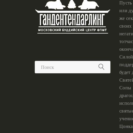
Пусть
или ду
же сек
своих 
негат
тотчас
оконч
Силой
подде
будет
Святе
Сопы 
драго
испол
святы
учени
Цонка