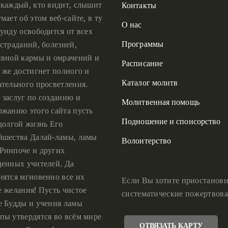
 каждый, кто видит, слышит
Контакты
мает об этом веб-сайте, в ту
О нас
унду освободится от всех
Программы
страданий, болезней,
ивной кармы и омрачений и
Расписание
 же достигнет полного и
Каталог молитв
ательного просветления.
 заслуг по созданию и
Молитвенная помощь
ржанию этого сайта пусть
Подношение и спонсорство
 долгой жизнь Его
йшества Далай-ламы, ламы
Волонтерство
Ринпоче и других
ценных учителей. Да
нятся мгновенно все их
Если Вы хотите приостанови
е желания! Пусть чистое
систематические пожертвова
е Будды и учения ламы
пы утвердятся во всём мире
ОТВЯЗАТЬ КАРТУ