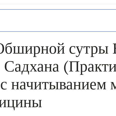
Обширной сутры 
 Садхана (Практи
с начитыванием 
дицины