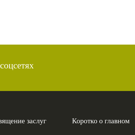
 соцсетях
вящение заслуг
Коротко о главном