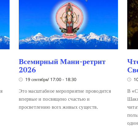
Всемирный Мани-ретрит
Чт
2026
Св
19 сентября/ 17:00
-
18:30
10
ся
Это масштабное мероприятие проводится
В «С
впервые и посвящено счастью и
Шакь
просветлению всех живых существ.
чита
поль
один