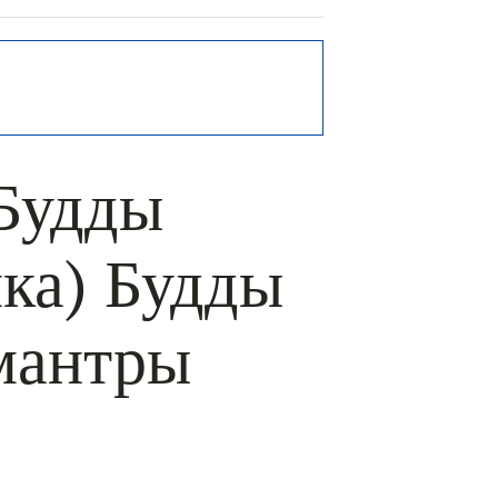
Будды
ка) Будды
мантры