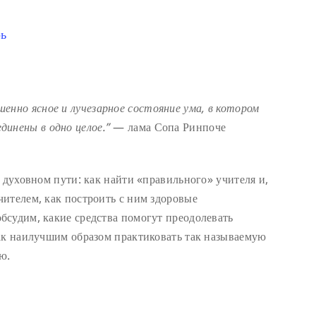
ь
шенно ясное и лучезарное состояние ума
, в котором
динены в одно целое
.”
— лама Сопа Ринпоче
 духовном пути: как найти «правильного» учителя и,
ителем, как построить с ним здоровые
бсудим, какие средства помогут преодолевать
ак наилучшим образом практиковать так называемую
ю.