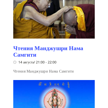
Чтения Манджушри Нама
Самгити
14 августа/ 21:00
-
22:00
Чтения Манджушри Нама Самгити