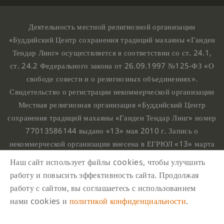
Деятельность местной религиозной организации
«Буддийский Центр сохранения традиций махаяны «Ганден
Тендар Линг» осуществляется в соответствии со ст. 24.1,
ст. 24.2 Федерального закона от 26.09.1997 №125-ФЗ «О
свободе совести и о религиозных объединениях».
Свидетельство о регистрации некоммерческой организации
Местная религиозная организация «Буддийский Центр
сохранения традиций махаяны «Ганден Тендар Линг» номер
77013586144 выдано «13» мая 2010 г. Запись о
некоммерческой организации внесена в ЕГРЮЛ «13» марта
2010 г. за основным государственным регистрационным
Наш сайт использует файлы cookies, чтобы улучшить
номером 1107799015708.
работу и повысить эффективность сайта. Продолжая
Ганден Тендар Линг © 2020 Все права защищены
работу с сайтом, вы соглашаетесь с использованием
Наш адрес : г. Москва, Нахимовский проспект, 32. Этаж
нами cookies и
политикой конфиденциальности
.
10, каб.1023,