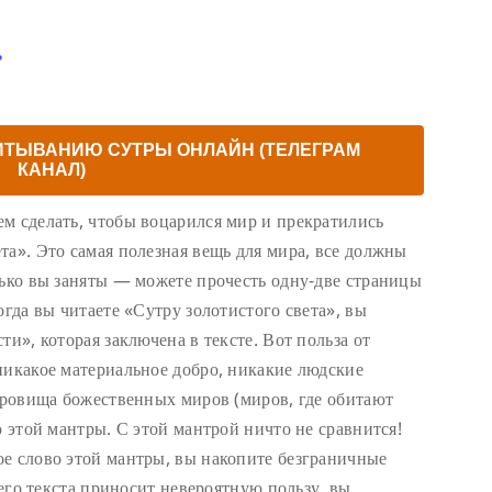
ь
ИТЫВАНИЮ СУТРЫ ОНЛАЙН (ТЕЛЕГРАМ
КАНАЛ)
м сделать, чтобы воцарился мир и прекратились
та». Это самая полезная вещь для мира, все должны
лько вы заняты — можете прочесть одну-две страницы
огда вы читаете «Сутру золотистого света», вы
ти», которая заключена в тексте. Вот польза от
никакое материальное добро, никакие людские
окровища божественных миров (миров, где обитают
ю этой мантры. С этой мантрой ничто не сравнится!
е слово этой мантры, вы накопите безграничные
сего текста приносит невероятную пользу, вы