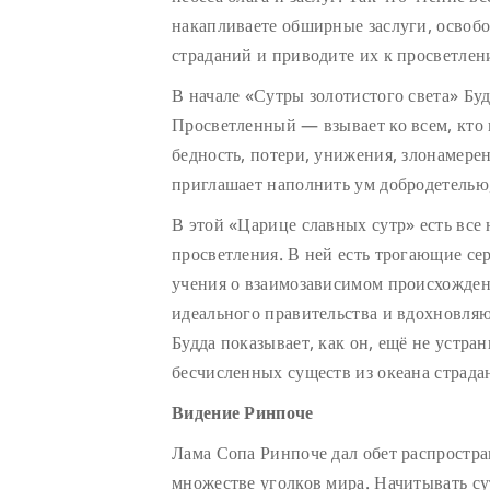
накапливаете обширные заслуги, освобо
страданий и приводите их к просветле
В начале «Сутры золотистого света» Б
Просветленный — взывает ко всем, кто 
бедность, потери, унижения, злонамерен
приглашает наполнить ум добродетелью,
В этой «Царице славных сутр» есть все
просветления. В ней есть трогающие се
учения о взаимозависимом происхожде
идеального правительства и вдохновля
Будда показывает, как он, ещё не устра
бесчисленных существ из океана страда
Видение Ринпоче
Лама Сопа Ринпоче дал обет распростран
множестве уголков мира. Начитывать с