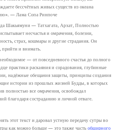
ждаете бессчётных живых существ из океана
нию». — Лама Сопа Ринпоче
удда Шакьямуни — Татхагата, Архат, Полностью
испытывает несчастья и омрачения, болезни,
ность, страх, кошмары и другие страдания. Он
 прийти и внимать.
 необходимое — от повседневного счастья до полного
рдце практики раскаяния и сорадования, глубинные
нии, надёжные обещания защиты, принципы создания
ющие истории из прошлых жизней Будды, в которых
нив полностью все омрачения, освобождал
ний благодаря состраданию и личной отваге.
ять этот текст и даровал устную передачу сутры во
утры как можно больше — это также часть
обширного