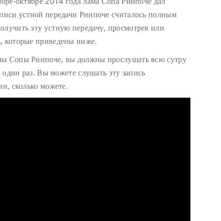
ябре-октябре 2014 года лама Сопа Ринпоче дал
аписи устной передачи Ринпоче считалось полным
олучить эту устную передачу, просмотрев или
, которые приведены ниже.
мы Сопы Ринпоче, вы должны прослушать всю сутру
а один раз. Вы можете слушать эту запись
ни, сколько можете.