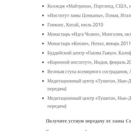
Колледж «Майтрипа», Портленд, США, 
«Институт ламы Цонкапы», Помая, Итал
Гонконг, Китай, июль 2010
Монастырь «Идга Чозин», Монголия, октя
Монастырь «Копан», Непал, январь 2011 
Буддийский центр «Гьялва Гьяцо», Кали
«Коренной институт», Индия, февраль 20
Великая ступа всемирного сострадания, А
Медитационный центр «Тушита», Нью-Де
передача)
Медитационный центр «Тушита», Нью-Де
передача)
Получите устную передачу от ламы С