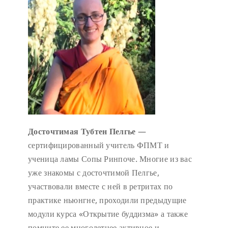
Досточтимая Тубтен Пелгье
—
сертифицированный учитель ФПМТ и
ученица ламы Сопы Ринпоче. Многие из вас
уже знакомы с досточтимой Пелгье,
участвовали вместе с ней в ретритах по
практике ньюнгне, проходили предыдущие
модули курса «Открытие буддизма» а также
помните ее многолетнее активное и