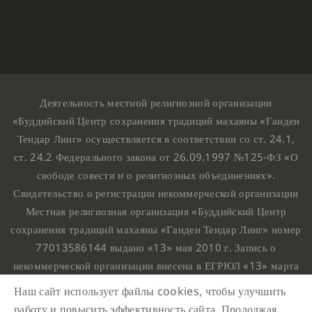
Деятельность местной религиозной организации
«Буддийский Центр сохранения традиций махаяны «Ганден
Тендар Линг» осуществляется в соответствии со ст. 24.1,
ст. 24.2 Федерального закона от 26.09.1997 №125-ФЗ «О
свободе совести и о религиозных объединениях».
Свидетельство о регистрации некоммерческой организации
Местная религиозная организация «Буддийский Центр
сохранения традиций махаяны «Ганден Тендар Линг» номер
77013586144 выдано «13» мая 2010 г. Запись о
некоммерческой организации внесена в ЕГРЮЛ «13» марта
2010 г. за основным государственным регистрационным
Наш сайт использует файлы cookies, чтобы улучшить
номером 1107799015708.
работу и повысить эффективность сайта. Продолжая