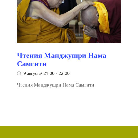
Чтения Манджушри Нама
Самгити
9 августа/ 21:00
-
22:00
Чтения Манджушри Нама Самгити