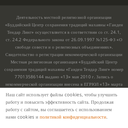
Деятельность местной религиозной организации
«Буддийский Центр сохранения традиций махаяны «Ганден
Тендар Линг» осуществляется в соответствии со ст. 24.1,
ст. 24.2 Федерального закона от 26.09.1997 №125-ФЗ «О
свободе совести и о религиозных объединениях».
Свидетельство о регистрации некоммерческой организации
Местная религиозная организация «Буддийский Центр
сохранения традиций махаяны «Ганден Тендар Линг» номер
77013586144 выдано «13» мая 2010 г. Запись о
некоммерческой организации внесена в ЕГРЮЛ «13» марта
2010 г. за основным государственным регистрационным
Наш сайт использует файлы cookies, чтобы улучшить
номером 1107799015708.
работу и повысить эффективность сайта. Продолжая
Ганден Тендар Линг © 2020 Все права защищены
работу с сайтом, вы соглашаетесь с использованием
Наш адрес : г. Москва, Нахимовский проспект, 32. Этаж
нами cookies и
политикой конфиденциальности
.
10, каб.1023,