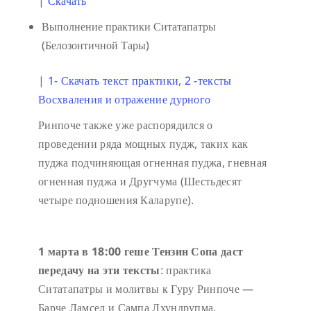
|
Скачать
Выполнение практики Ситатапатры
(Белозонтичной Тары)
|
1- Скачать текст практики
,
2 -тексты
Восхваления и отражение дурного
Ринпоче также уже распорядился о
проведении ряда мощных пудж, таких как
пуджа подчиняющая огненная пуджа, гневная
огненная пуджа и Другчума (Шестьдесят
четыре подношения Каларупе).
1 марта в 18:
00 геше Тензин Сопа даст
передачу на эти тексты
: практика
Ситатапатры и молитвы к Гуру Ринпоче —
Барче Ламсел и Сампа Лхундрупма.