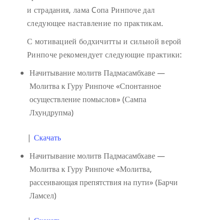
и страдания, лама Cопа Ринпоче дал
следующее наставление по практикам.
С мотивацией бодхичитты и сильной верой
Ринпоче рекомендует следующие практики:
Начитывание молитв Падмасамбхаве —
Молитва к Гуру Ринпоче «Спонтанное
осуществление помыслов» (Сампа
Лхундрупма)
|
Скачать
Начитывание молитв Падмасамбхаве —
Молитва к Гуру Ринпоче «Молитва,
рассеивающая препятствия на пути» (Барчи
Ламсел)