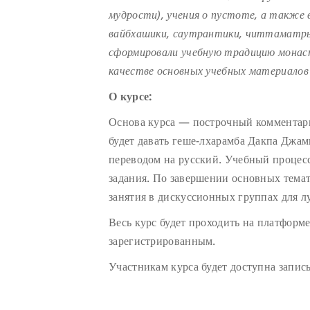
мудрости), учения о пустоте, а также 
вайбхашики, саутрантики, читтаматры 
сформировали учебную традицию монаст
качестве основных учебных материалов 
О курсе:
Основа курса — построчный комментари
будет давать геше-лхарамба Дакпа Джам
переводом на русский. Учебный процес
задания. По завершении основных темат
занятия в дискуссионных группах для л
Весь курс будет проходить на платфор
зарегистрированным.
Участникам курса будет доступна запи