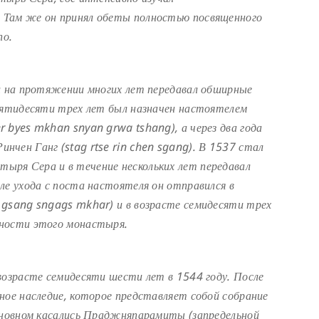
 Там же он принял обеты полностью посвященного
по.
 и на протяжении многих лет передавал обширные
 пятидесяти трех лет был назначен настоятелем
 byes mkhan snyan grwa tshang), а через два года
чен Ганг (stag rtse rin chen sgang). В 1537 стал
ря Сера и в течение нескольких лет передавал
ле ухода с поста настоятеля он отправился в
 gsang sngags mkhar) и в возрасте семидесяти трех
нности этого монастыря.
возрасте семидесяти шести лет в 1544 году. После
ное наследие, которое представляет собой собрание
основном касались Праджняпарамиты (запредельной