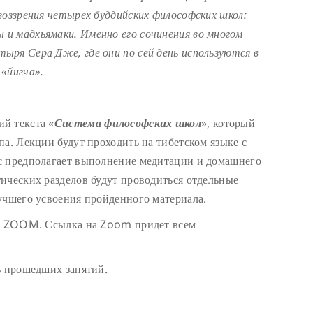
воззрения четырех буддийских философских школ:
и мадхьямаки. Именно его сочинения во многом
ыря Сера Дже, где они по сей день используются в
«йигча».
й текста «
Система философских школ
», который
па. Лекции будут проходить на тибетском языке с
с предполагает выполнение медитации и домашнего
ических разделов будут проводиться отдельные
учшего усвоения пройденного материала.
ме ZOOM. Ссылка на Zoom придет всем
сь прошедших занятий.