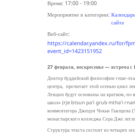
Время:
17:00 - 19:00
Мероприятие в категории:
Календар
сайта
Веб-сайт:
https://calendar.yandex.ru/for/fp
event_id=1423151952
27 февраля, воскресенье — встреча 
Доктор буддийской философии геше-лха
центра, прочитает этой осенью цикл ле
Лекции будут основаны на кратком, но 
школ» (rje btsun pa’i grub mtha’i rna
комментатора Джецун Чокьи Гьялцена (
монастырского колледжа Сера Дже легли
Структура текста состоит из четырех о