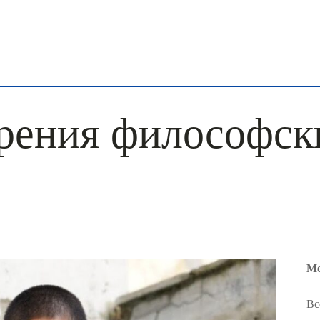
зрения философск
Ме
Вс