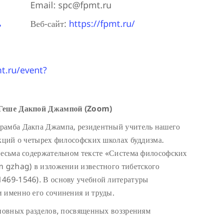
Email:
spc@fpmt.ru
ь
Веб-сайт:
https://fpmt.ru/
mt.ru/event?
с Геше Дакпой Джампой (Zoom)
рамба Дакпа Джампа, резидентный учитель нашего
кций о четырех философских школах буддизма.
весьма содержательном тексте «Система философских
m gzhag) в изложении известного тибетского
1469-1546). В основу учебной литературы
 именно его сочинения и труды.
сновных разделов, посвященных воззрениям