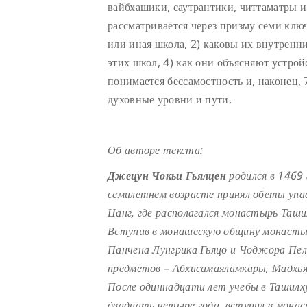
вайбхашики, саутрантики, читтаматры 
рассматривается через призму семи ключ
или иная школа, 2) каковы их внутренн
этих школ, 4) как они объясняют устройс
понимается бессамостность и, наконец, 
духовные уровни и пути.
Об авторе текста:
Джецун Чокьи Гьялцен
родился в 1469 
семилетнем возрасте принял обеты упа
Цанг, где располагался монастырь Таши
Вступив в монашескую общину монастыр
Панчена Лунгрика Гьяцо и Чоджора Пел
предметов – Абхисамаяламкары, Мадхья
После одиннадцати лет учебы в Ташилху
двадцать четыре года, вступил в монас