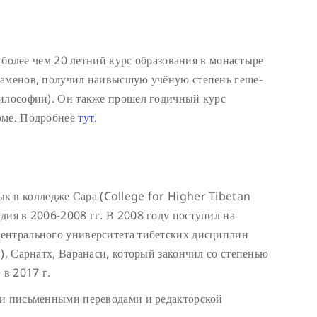
более чем 20 летний курс образования в монастыре
заменов, получил наивысшую учёную степень геше-
философии). Он также прошел годичный курс
юме. Подробнее
тут.
ык в колледже Сара (College for Higher Tibetan
дия в 2006-2008 гг. В 2008 году поступил на
ентрального университета тибетских дисциплин
), Сарнатх, Варанаси, который закончил со степенью
 в 2017 г.
 и письменными переводами и редакторской