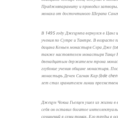
Праджняпарамиту и проводил затворы.
монаха от досточтимого Шерапа Санг
В 1495 году Джецунпа вернулся в Цанг
учения по Сутре и Тантре. В возрасте
дацана Кеньен монастыря Сера Дже (ser
также настоятелем монастыря Такце Рин
двенадцатым держателем трона монасты
глубокие учения общине монастыря. Пос
монастырь Дечен Сагнак Кар (bde chen
лет стал хранителем линии преемстве
Джецун Чокьи Гьелцен ушел из жизни в 
себя он оставил богатое интеллектуаль
сочинений в семи томах. Его труды в 