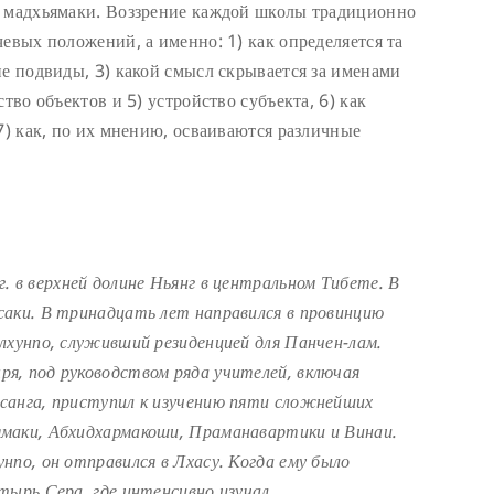
и мадхьямаки. Воззрение каждой школы традиционно
евых положений, а именно: 1) как определяется та
ие подвиды, 3) какой смысл скрывается за именами
тво объектов и 5) устройство субъекта, 6) как
7) как, по их мнению, осваиваются различные
г. в верхней долине Ньянг в центральном Тибете. В
саки. В тринадцать лет направился в провинцию
лхунпо, служивший резиденцией для Панчен-лам.
я, под руководством ряда учителей, включая
санга, приступил к изучению пяти сложнейших
маки, Абхидхармакоши, Праманавартики и Винаи.
нпо, он отправился в Лхасу. Когда ему было
тырь Сера, где интенсивно изучал