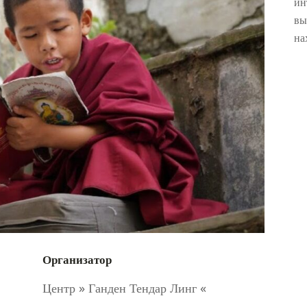
ин
вы
на
Организатор
Центр » Ганден Тендар Линг «