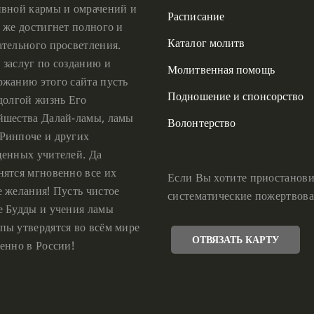
ивной кармы и омрачений и
Расписание
 же достигнет полного и
Каталог молитв
ательного просветления.
 заслуг по созданию и
Молитвенная помощь
ржанию этого сайта пусть
Подношение и спонсорство
 долгой жизнь Его
йшества Далай-ламы, ламы
Волонтерство
Ринпоче и других
ценных учителей. Да
нятся мгновенно все их
Если Вы хотите приостанови
е желания! Пусть чистое
систематические пожертвова
е Будды и учения ламы
пы утвердятся во всём мире
ОТВЯЗАТЬ КАРТУ
енно в России!