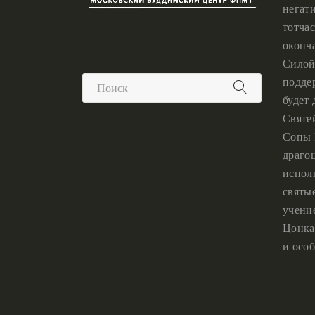
негат
тотчас
оконч
Силой
подде
будет
Святе
Сопы 
драго
испол
святы
учени
Цонка
и особ