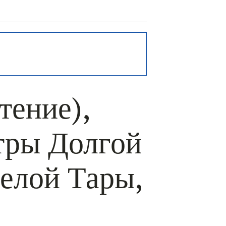
РЬ GOOGLE
+ ДОБАВИТЬ В ICALENDAR
ение),
тры Долгой
елой Тары,