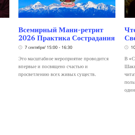
Всемирный Мани-ретрит
Чт
2026 Практика Сострадания
Св
7 сентября/ 15:00
-
16:30
10
Это масштабное мероприятие проводится
В «С
впервые и посвящено счастью и
Шакь
просветлению всех живых существ.
чита
поль
один