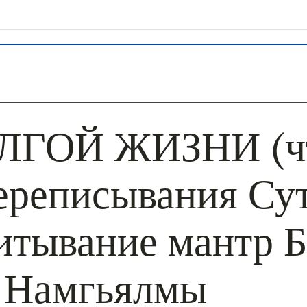
+ КАЛЕНДА
ЛГОЙ ЖИЗНИ (чт
переписывания Су
итывание мантр Б
 Намгьялмы