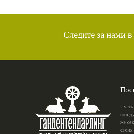
Следите за нами в
Пос
Пусть
или ду
же сек
своих 