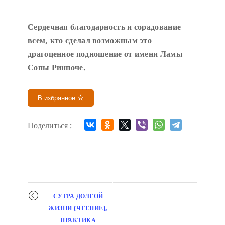
Сердечн
ая благодарность и сорадование
всем, кто сделал возможным это
драгоценное подношение от имени Ламы
Сопы Ринпоче
.
В избранное
Поделиться :
Мероприятие
СУТРА ДОЛГОЙ
навигация
ЖИЗНИ (ЧТЕНИЕ),
ПРАКТИКА