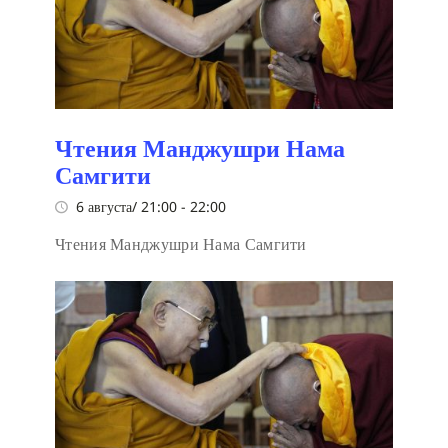
Чтения Манджушри Нама
Самгити
6 августа/ 21:00
-
22:00
Чтения Манджушри Нама Самгити