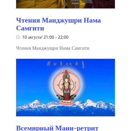
Чтения Манджушри Нама
Самгити
10 августа/ 21:00
-
22:00
Чтения Манджушри Нама Самгити
Всемирный Мани-ретрит