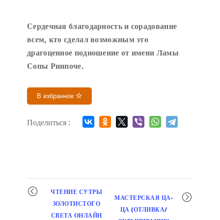
Сердечн
ая благодарность и сорадование
всем, кто сделал возможным это
драгоценное подношение от имени Ламы
Сопы Ринпоче
.
В избранное
Поделиться :
Мероприятие
ЧТЕНИЕ СУТРЫ
МАСТЕРСКАЯ ЦА-
навигация
ЗОЛОТИСТОГО
ЦА (ОТЛИВКА/
СВЕТА ОНЛАЙН