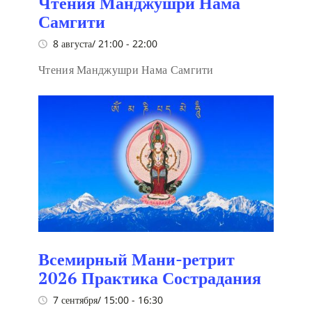
Чтения Манджушри Нама
Самгити
8 августа/ 21:00
-
22:00
Чтения Манджушри Нама Самгити
Всемирный Мани-ретрит
2026 Практика Сострадания
7 сентября/ 15:00
-
16:30