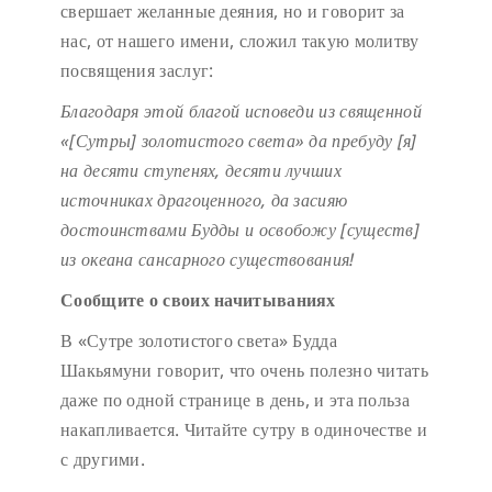
свершает желанные деяния, но и говорит за
нас, от нашего имени, сложил такую молитву
посвящения заслуг:
Благодаря этой благой исповеди
из священной
«[Сутры] золотистого света»
да пребуду [я]
на десяти ступенях,
десяти лучших
источниках драгоценного,
да засияю
достоинствами Будды
и освобожу [существ]
из океана сансарного существования!
Сообщите о своих начитываниях
В «Сутре золотистого света» Будда
Шакьямуни говорит, что очень полезно читать
даже по одной странице в день, и эта польза
накапливается. Читайте сутру в одиночестве и
с другими.