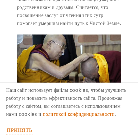
родственникам и друзьям. Считается, что
посвящение заслуг от чтения этих сутр
помогает умершим найти путь к Чистой Земле.
Наш сайт использует файлы cookies, чтобы улучшить
работу и повысить эффективность сайта. Продолжая
Чтения Манджушри Нама
работу с сайтом, вы соглашаетесь с использованием
Самгити
нами cookies и
политикой конфиденциальности
.
7 августа/ 21:00
-
22:00
ПРИНЯТЬ
Чтения Манджушри Нама Самгити