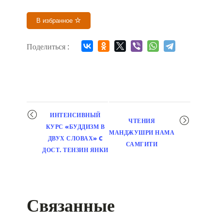
В избранное
Поделиться :
Мероприятие
ИНТЕНСИВНЫЙ
ЧТЕНИЯ
навигация
КУРС «БУДДИЗМ В
МАНДЖУШРИ НАМА
ДВУХ СЛОВАХ» C
САМГИТИ
ДОСТ. ТЕНЗИН ЯНКИ
Связанные