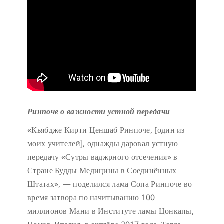
Ринпоче о важности устной передачи
«Кьябдже Кирти Ценшаб Ринпоче, [один из
моих учителей], однажды даровал устную
передачу «Сутры ваджрного отсечения» в
Стране Будды Медицины в Соединённых
Штатах», — поделился лама Сопа Ринпоче во
время затвора по начитыванию 100
миллионов Мани в Институте ламы Цонкапы,