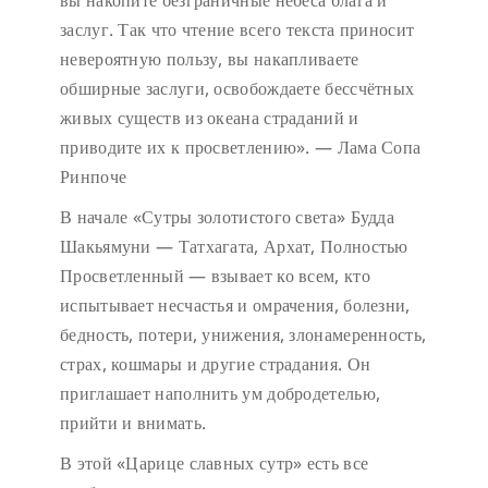
вы накопите безграничные небеса блага и
заслуг. Так что чтение всего текста приносит
невероятную пользу, вы накапливаете
обширные заслуги, освобождаете бессчётных
живых существ из океана страданий и
приводите их к просветлению». — Лама Сопа
Ринпоче
В начале «Сутры золотистого света» Будда
Шакьямуни — Татхагата, Архат, Полностью
Просветленный — взывает ко всем, кто
испытывает несчастья и омрачения, болезни,
бедность, потери, унижения, злонамеренность,
страх, кошмары и другие страдания. Он
приглашает наполнить ум добродетелью,
прийти и внимать.
В этой «Царице славных сутр» есть все