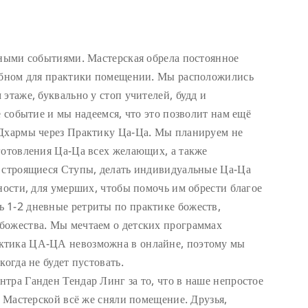
тными событиями. Мастерская обрела постоянное
добном для практики помещении. Мы расположились
этаже, буквально у стоп учителей, будд и
е событие и мы надеемся, что это позволит нам ещё
 Дхармы через Практику Ца-Ца. Мы планируем не
готовления Ца-Ца всех желающих, а также
в строящиеся Ступы, делать индивидуальные Ца-Ца
ности, для умерших, чтобы помочь им обрести благое
 1-2 дневные ретриты по практике божеств,
божества. Мы мечтаем о детских программах
ктика ЦА-ЦА невозможна в онлайне, поэтому мы
когда не будет пустовать.
тра Ганден Тендар Линг за то, что в наше непростое
я Мастерской всё же сняли помещение. Друзья,