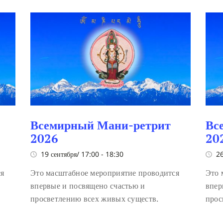
Всемирный Мани-ретрит
Вс
2026
20
19 сентября/ 17:00
-
18:30
26
ся
Это масштабное мероприятие проводится
Это 
впервые и посвящено счастью и
впер
просветлению всех живых существ.
прос