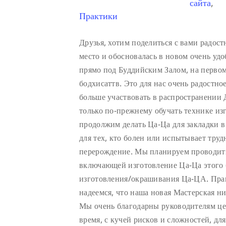
сайта
,
Практики
Друзья, хотим поделиться с вами радос
место и обосновалась в новом очень у
прямо под Буддийским Залом, на первом 
бодхисаттв. Это для нас очень радостно
больше участвовать в распространении
только по-прежнему обучать технике из
продолжим делать Ца-Ца для закладки 
для тех, кто болен или испытывает труд
перерождение. Мы планируем проводить
включающей изготовление Ца-Ца этого 
изготовления/окрашивания Ца-ЦА. Пра
надеемся, что наша новая Мастерская ни
Мы очень благодарны руководителям цен
время, с кучей рисков и сложностей, дл