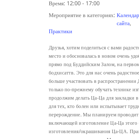
Время:
12:00 - 17:00
Мероприятие в категориях:
Календар
сайта
,
Практики
Друзья, хотим поделиться с вами радос
место и обосновалась в новом очень у
прямо под Буддийским Залом, на первом 
бодхисаттв. Это для нас очень радостно
больше участвовать в распространении
только по-прежнему обучать технике из
продолжим делать Ца-Ца для закладки 
для тех, кто болен или испытывает труд
перерождение. Мы планируем проводить
включающей изготовление Ца-Ца этого 
изготовления/окрашивания Ца-ЦА. Пра