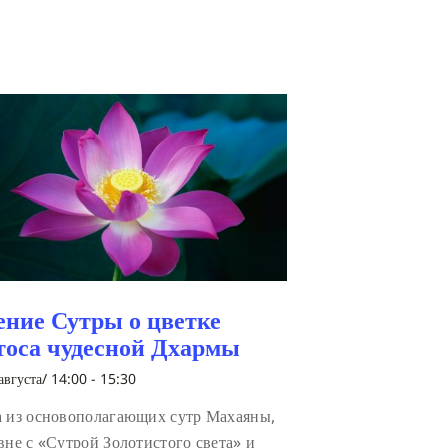
ение Сутры о цветке
тоса чудесной Дхармы
августа/ 14:00
-
15:30
 из основополагающих сутр Махаяны,
вне с «Сутрой Золотистого света» и