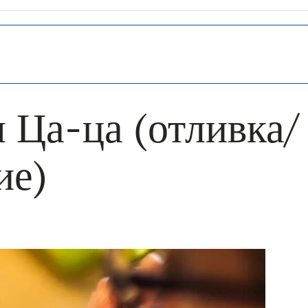
 Ца-ца (отливка/
ие)