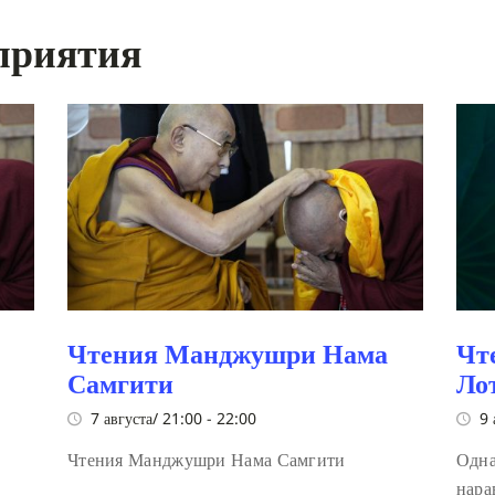
приятия
Чтения Манджушри Нама
Чт
Самгити
Ло
7 августа/ 21:00
-
22:00
9 
Чтения Манджушри Нама Самгити
Одна
нара