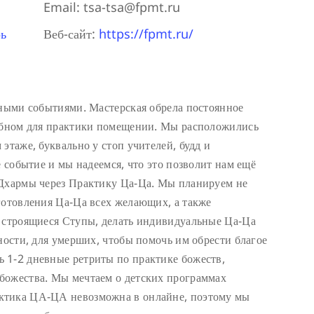
Email:
tsa-tsa@fpmt.ru
ь
Веб-сайт:
https://fpmt.ru/
тными событиями. Мастерская обрела постоянное
добном для практики помещении. Мы расположились
этаже, буквально у стоп учителей, будд и
е событие и мы надеемся, что это позволит нам ещё
 Дхармы через Практику Ца-Ца. Мы планируем не
готовления Ца-Ца всех желающих, а также
в строящиеся Ступы, делать индивидуальные Ца-Ца
ности, для умерших, чтобы помочь им обрести благое
 1-2 дневные ретриты по практике божеств,
божества. Мы мечтаем о детских программах
ктика ЦА-ЦА невозможна в онлайне, поэтому мы