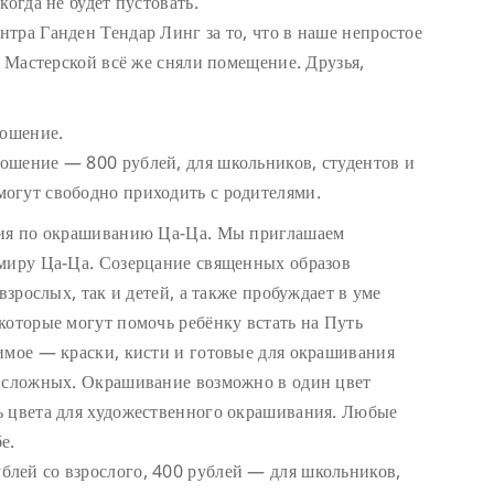
когда не будет пустовать.
тра Ганден Тендар Линг за то, что в наше непростое
я Мастерской всё же сняли помещение. Друзья,
ношение.
ошение — 800 рублей, для школьников, студентов и
огут свободно приходить с родителями.
дия по окрашиванию Ца-Ца. Мы приглашаем
 миру Ца-Ца. Созерцание священных образов
взрослых, так и детей, а также пробуждает в уме
которые могут помочь ребёнку встать на Путь
имое — краски, кисти и готовые для окрашивания
е сложных. Окрашивание возможно в один цвет
ь цвета для художественного окрашивания. Любые
е.
лей со взрослого, 400 рублей — для школьников,