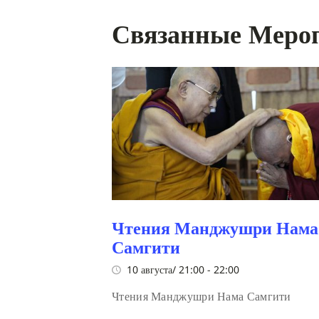
Связанные Меро
Чтения Манджушри Нама
Самгити
10 августа/ 21:00
-
22:00
Чтения Манджушри Нама Самгити