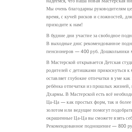
надеемся, что наша новая Мастерская ни
Мы очень благодарны руководителям цен
время, с кучей рисков и сложностей, дл
приходите к нам!
В будние дни участие за свободное под
В выходные дни: рекомендованное подн
пенсионеров — 400 руб. Дошкольники м
В Мастерской открывается Детская сту
родителей с детишками прикоснуться к
оставляет глубокие отпечатки в уме как 
ребёнка отпечатки из прошлых жизней, 
Дхармы. В Мастерской есть всё необход
Ца-Ца — как простых форм, так и боле
золотом или ведущие помогут подобрат
окрашенные Ца-Ца вы сможете взять себ
Рекомендованное подношение — 800 руб