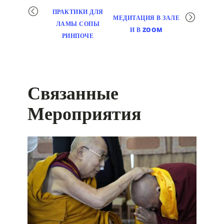
Мероприятие
ПРАКТИКИ ДЛЯ
МЕДИТАЦИЯ В ЗАЛЕ
навигация
ЛАМЫ СОПЫ
И В ZOOM
РИНПОЧЕ
Связанные
Мероприятия