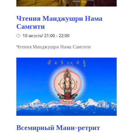
Чтения Манджушри Нама
Самгити
10 августа/ 21:00
-
22:00
Чтения Манджушри Нама Самгити
Всемирный Мани-ретрит