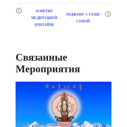
Мероприятие
ЗАНЯТИЕ
ЛОДЖОНГ С ГЕШЕ
навигация
МЕДИТАЦИЕЙ
СОПОЙ
(ОНЛАЙН)
Связанные
Мероприятия