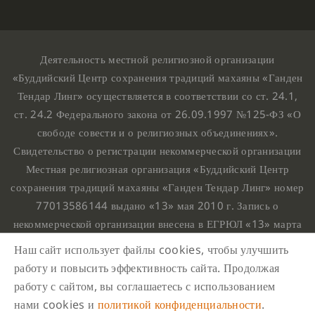
Деятельность местной религиозной организации
«Буддийский Центр сохранения традиций махаяны «Ганден
Тендар Линг» осуществляется в соответствии со ст. 24.1,
ст. 24.2 Федерального закона от 26.09.1997 №125-ФЗ «О
свободе совести и о религиозных объединениях».
Свидетельство о регистрации некоммерческой организации
Местная религиозная организация «Буддийский Центр
сохранения традиций махаяны «Ганден Тендар Линг» номер
77013586144 выдано «13» мая 2010 г. Запись о
некоммерческой организации внесена в ЕГРЮЛ «13» марта
2010 г. за основным государственным регистрационным
Наш сайт использует файлы cookies, чтобы улучшить
номером 1107799015708.
работу и повысить эффективность сайта. Продолжая
Ганден Тендар Линг © 2020 Все права защищены
работу с сайтом, вы соглашаетесь с использованием
Наш адрес : г. Москва, Нахимовский проспект, 32. Этаж
нами cookies и
политикой конфиденциальности
.
10, каб.1023,