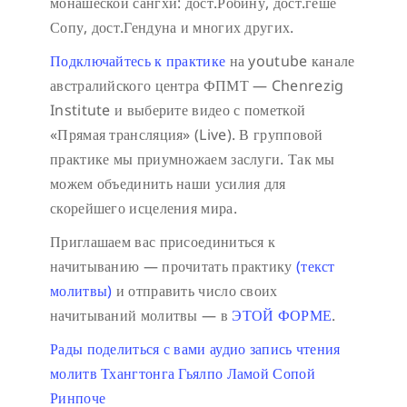
монашеской сангхи: дост.Робину, дост.геше
Сопу, дост.Гендуна и многих других.
Подключайтесь к практике
на youtube канале
австралийского центра ФПМТ — Chenrezig
Institute и выберите видео с пометкой
«Прямая трансляция» (Live).
В групповой
практике мы приумножаем заслуги. Так мы
можем объединить наши усилия для
скорейшего исцеления мира.
Приглашаем вас присоединиться к
начитыванию — прочитать практику
(текст
молитвы)
и отправить число своих
начитываний молитвы — в
ЭТОЙ ФОРМЕ
.
Рады поделиться с вами аудио запись чтения
молитв Тхангтонга Гьялпо Ламой Сопой
Ринпоче