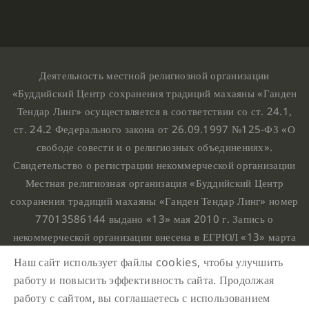
Деятельность местной религиозной организации
«Буддийский Центр сохранения традиций махаяны «Ганден
Тендар Линг» осуществляется в соответствии со ст. 24.1,
ст. 24.2 Федерального закона от 26.09.1997 №125-ФЗ «О
свободе совести и о религиозных объединениях».
Свидетельство о регистрации некоммерческой организации
Местная религиозная организация «Буддийский Центр
сохранения традиций махаяны «Ганден Тендар Линг» номер
77013586144 выдано «13» мая 2010 г. Запись о
некоммерческой организации внесена в ЕГРЮЛ «13» марта
2010 г. за основным государственным регистрационным
Наш сайт использует файлы cookies, чтобы улучшить
номером 1107799015708.
работу и повысить эффективность сайта. Продолжая
Ганден Тендар Линг © 2020 Все права защищены
работу с сайтом, вы соглашаетесь с использованием
Наш адрес : г. Москва, Нахимовский проспект, 32. Этаж