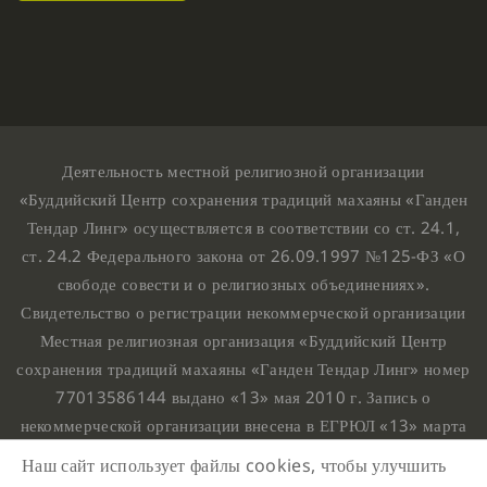
Деятельность местной религиозной организации
«Буддийский Центр сохранения традиций махаяны «Ганден
Тендар Линг» осуществляется в соответствии со ст. 24.1,
ст. 24.2 Федерального закона от 26.09.1997 №125-ФЗ «О
свободе совести и о религиозных объединениях».
Свидетельство о регистрации некоммерческой организации
Местная религиозная организация «Буддийский Центр
сохранения традиций махаяны «Ганден Тендар Линг» номер
77013586144 выдано «13» мая 2010 г. Запись о
некоммерческой организации внесена в ЕГРЮЛ «13» марта
2010 г. за основным государственным регистрационным
Наш сайт использует файлы cookies, чтобы улучшить
номером 1107799015708.