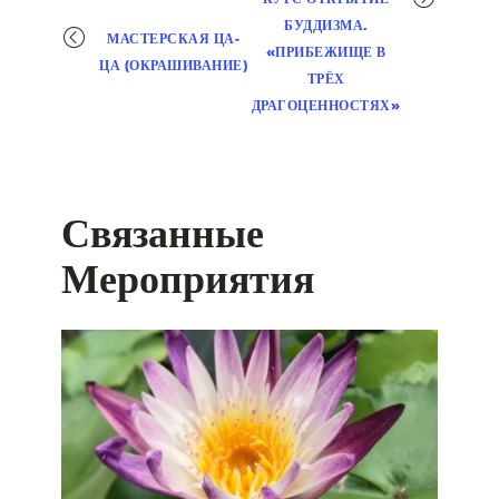
навигация
БУДДИЗМА.
МАСТЕРСКАЯ ЦА-
«ПРИБЕЖИЩЕ В
ЦА (ОКРАШИВАНИЕ)
ТРЁХ
ДРАГОЦЕННОСТЯХ»
Связанные
Мероприятия