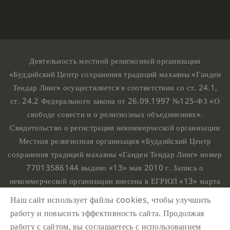
Деятельность местной религиозной организации
«Буддийский Центр сохранения традиций махаяны «Ганден
Тендар Линг» осуществляется в соответствии со ст. 24.1,
ст. 24.2 Федерального закона от 26.09.1997 №125-ФЗ «О
свободе совести и о религиозных объединениях».
Свидетельство о регистрации некоммерческой организации
Местная религиозная организация «Буддийский Центр
сохранения традиций махаяны «Ганден Тендар Линг» номер
77013586144 выдано «13» мая 2010 г. Запись о
некоммерческой организации внесена в ЕГРЮЛ «13» марта
2010 г. за основным государственным регистрационным
Наш сайт использует файлы cookies, чтобы улучшить
номером 1107799015708.
работу и повысить эффективность сайта. Продолжая
Ганден Тендар Линг © 2020 Все права защищены
работу с сайтом, вы соглашаетесь с использованием