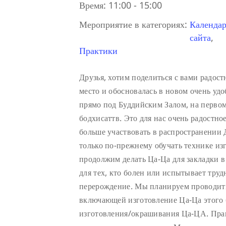
Время:
11:00 - 15:00
Мероприятие в категориях:
Календар
сайта
,
Практики
Друзья, хотим поделиться с вами радос
место и обосновалась в новом очень у
прямо под Буддийским Залом, на первом 
бодхисаттв. Это для нас очень радостно
больше участвовать в распространении
только по-прежнему обучать технике из
продолжим делать Ца-Ца для закладки 
для тех, кто болен или испытывает труд
перерождение. Мы планируем проводить
включающей изготовление Ца-Ца этого 
изготовления/окрашивания Ца-ЦА. Пра