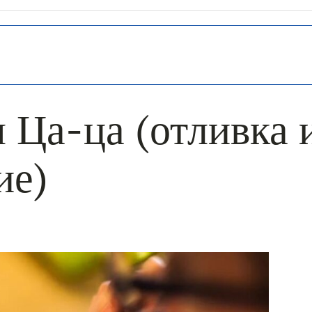
 Ца-ца (отливка 
ие)