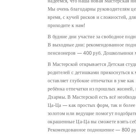
надеемся, что наша новая Мастерская ни
Мы очень благодарны руководителям цен
время, с кучей рисков и сложностей, дл
приходите к нам!
В будние дни участие за свободное под
В выходные дни: рекомендованное подн
пенсионеров — 400 руб. Дошкольники м
В Мастерской открывается Детская сту
родителей с детишками прикоснуться к
оставляет глубокие отпечатки в уме как 
ребёнка отпечатки из прошлых жизней, 
Дхармы. В Мастерской есть всё необход
Ца-Ца — как простых форм, так и боле
золотом или ведущие помогут подобрат
окрашенные Ца-Ца вы сможете взять себ
Рекомендованное подношение — 800 руб