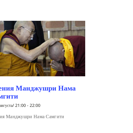
ения Манджушри Нама
мгити
августа/ 21:00
-
22:00
ия Манджушри Нама Самгити