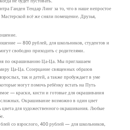
когда не будет пустовать.
тра Ганден Тендар Линг за то, что в наше непростое
я Мастерской всё же сняли помещение. Друзья,
ношение.
ошение — 800 рублей, для школьников, студентов и
огут свободно приходить с родителями.
дия по окрашиванию Ца-Ца. Мы приглашаем
 миру Ца-Ца. Созерцание священных образов
взрослых, так и детей, а также пробуждает в уме
которые могут помочь ребёнку встать на Путь
имое — краски, кисти и готовые для окрашивания
е сложных. Окрашивание возможно в один цвет
ь цвета для художественного окрашивания. Любые
е.
лей со взрослого, 400 рублей — для школьников,