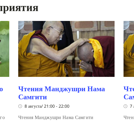
приятия
о
Чтения Манджушри Нама
Чт
Самгити
Са
8 августа/ 21:00
-
22:00
7 
ого
Чтения Манджушри Нама Самгити
Чтен