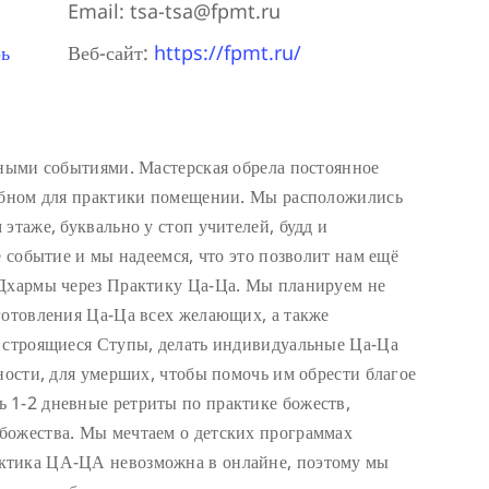
Email:
tsa-tsa@fpmt.ru
ь
Веб-сайт:
https://fpmt.ru/
тными событиями. Мастерская обрела постоянное
добном для практики помещении. Мы расположились
этаже, буквально у стоп учителей, будд и
е событие и мы надеемся, что это позволит нам ещё
 Дхармы через Практику Ца-Ца. Мы планируем не
готовления Ца-Ца всех желающих, а также
в строящиеся Ступы, делать индивидуальные Ца-Ца
ности, для умерших, чтобы помочь им обрести благое
 1-2 дневные ретриты по практике божеств,
божества. Мы мечтаем о детских программах
ктика ЦА-ЦА невозможна в онлайне, поэтому мы