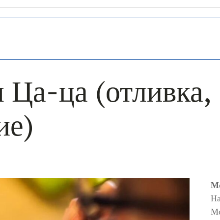
 Ца-ца (отливка,
ие)
Мо
На
М