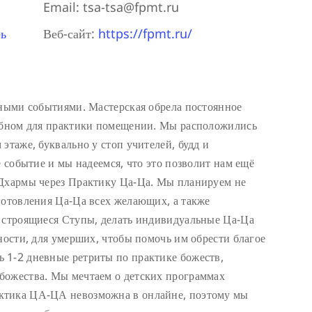
Email:
tsa-tsa@fpmt.ru
ь
Веб-сайт:
https://fpmt.ru/
тными событиями. Мастерская обрела постоянное
добном для практики помещении. Мы расположились
этаже, буквально у стоп учителей, будд и
е событие и мы надеемся, что это позволит нам ещё
 Дхармы через Практику Ца-Ца. Мы планируем не
готовления Ца-Ца всех желающих, а также
в строящиеся Ступы, делать индивидуальные Ца-Ца
ности, для умерших, чтобы помочь им обрести благое
 1-2 дневные ретриты по практике божеств,
божества. Мы мечтаем о детских программах
ктика ЦА-ЦА невозможна в онлайне, поэтому мы