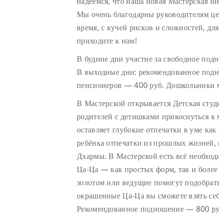
надеемся, что наша новая Мастерская ни
Мы очень благодарны руководителям цен
время, с кучей рисков и сложностей, дл
приходите к нам!
В будние дни участие за свободное под
В выходные дни: рекомендованное подн
пенсионеров — 400 руб. Дошкольники м
В Мастерской открывается Детская сту
родителей с детишками прикоснуться к
оставляет глубокие отпечатки в уме как 
ребёнка отпечатки из прошлых жизней, 
Дхармы. В Мастерской есть всё необход
Ца-Ца — как простых форм, так и боле
золотом или ведущие помогут подобрат
окрашенные Ца-Ца вы сможете взять себ
Рекомендованное подношение — 800 руб