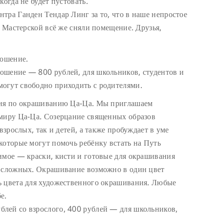
когда не будет пустовать.
тра Ганден Тендар Линг за то, что в наше непростое
я Мастерской всё же сняли помещение. Друзья,
ношение.
ошение — 800 рублей, для школьников, студентов и
огут свободно приходить с родителями.
дия по окрашиванию Ца-Ца. Мы приглашаем
 миру Ца-Ца. Созерцание священных образов
взрослых, так и детей, а также пробуждает в уме
которые могут помочь ребёнку встать на Путь
имое — краски, кисти и готовые для окрашивания
е сложных. Окрашивание возможно в один цвет
ь цвета для художественного окрашивания. Любые
е.
лей со взрослого, 400 рублей — для школьников,