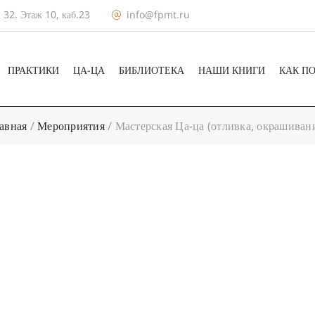
 32. Этаж 10, каб.23
info@fpmt.ru
ПРАКТИКИ
ЦА-ЦА
БИБЛИОТЕКА
НАШИ КНИГИ
КАК П
авная
/
Мероприятия
/
Мастерская Ца-ца (отливка, окрашиван
+ КАЛЕНДА