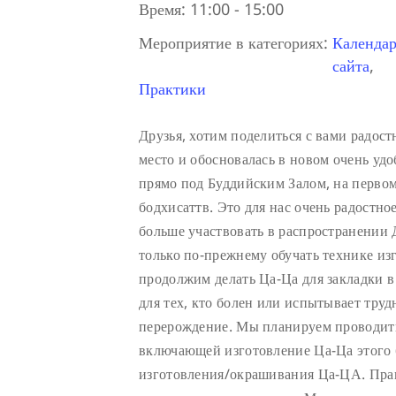
Время:
11:00 - 15:00
Мероприятие в категориях:
Календар
сайта
,
Практики
Друзья, хотим поделиться с вами радос
место и обосновалась в новом очень у
прямо под Буддийским Залом, на первом 
бодхисаттв. Это для нас очень радостно
больше участвовать в распространении
только по-прежнему обучать технике из
продолжим делать Ца-Ца для закладки 
для тех, кто болен или испытывает труд
перерождение. Мы планируем проводить
включающей изготовление Ца-Ца этого 
изготовления/окрашивания Ца-ЦА. Пра