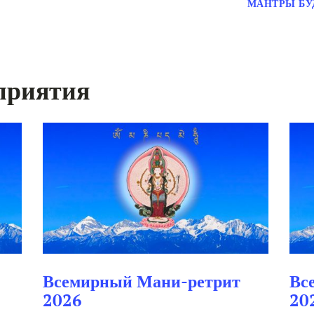
МАНТРЫ Б
приятия
Всемирный Мани-ретрит
Вс
2026
20