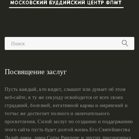
Посвящение заслуг
Пусть каждый, кто видит, слышит или думает об этом
веб-сайте, в ту же секунду освободится от всех своих
страданий, болезней, негативной кармы и омрачений и
тотчас же достигнет полного и окончательного
просветления. Силой заслуг по созданию и поддержанию
этого сайта пусть будет долгой жизнь Его Святейшества
Далай-ламы, ламы Сопы Ринпоче и других драгоценных