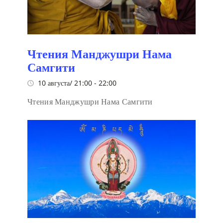
Чтения Манджушри Нама
Самгити
10 августа/ 21:00
-
22:00
Чтения Манджушри Нама Самгити