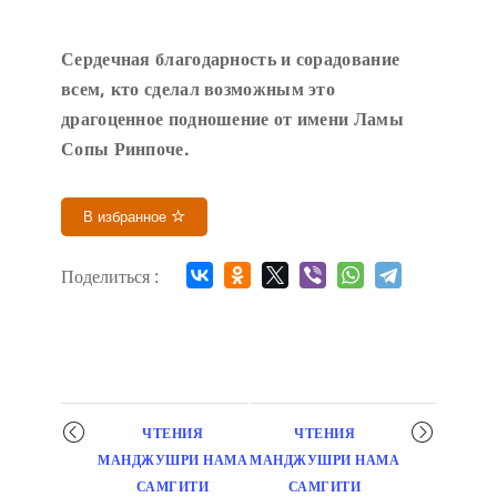
Сердечн
ая благодарность и сорадование
всем, кто сделал возможным это
драгоценное подношение от имени Ламы
Сопы Ринпоче
.
В избранное
Поделиться :
Мероприятие
ЧТЕНИЯ
ЧТЕНИЯ
навигация
МАНДЖУШРИ НАМА
МАНДЖУШРИ НАМА
САМГИТИ
САМГИТИ