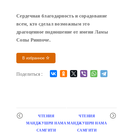
Сердечн
ая благодарность и сорадование
всем, кто сделал возможным это
драгоценное подношение от имени Ламы
Сопы Ринпоче
.
В избранное
Поделиться :
Мероприятие
ЧТЕНИЯ
ЧТЕНИЯ
навигация
МАНДЖУШРИ НАМА
МАНДЖУШРИ НАМА
САМГИТИ
САМГИТИ