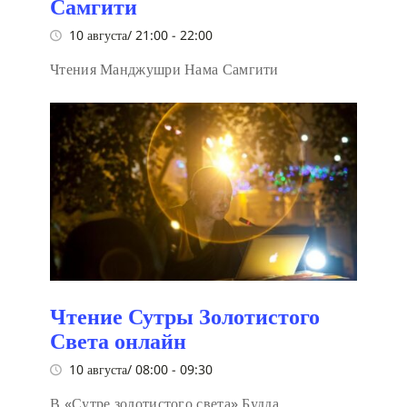
Самгити
10 августа/ 21:00
-
22:00
Чтения Манджушри Нама Самгити
Чтение Сутры Золотистого
Света онлайн
10 августа/ 08:00
-
09:30
В «Сутре золотистого света» Будда