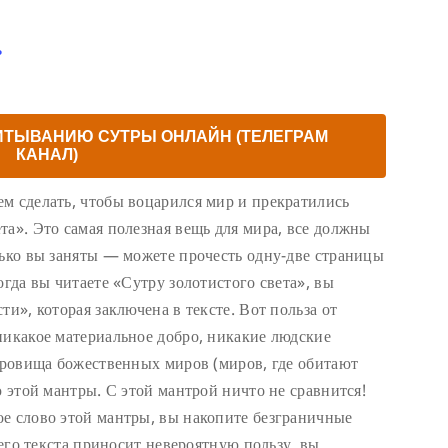
ь
ИТЫВАНИЮ СУТРЫ ОНЛАЙН (ТЕЛЕГРАМ
КАНАЛ)
м сделать, чтобы воцарился мир и прекратились
та». Это самая полезная вещь для мира, все должны
лько вы заняты — можете прочесть одну-две страницы
огда вы читаете «Сутру золотистого света», вы
ти», которая заключена в тексте. Вот польза от
никакое материальное добро, никакие людские
окровища божественных миров (миров, где обитают
ю этой мантры. С этой мантрой ничто не сравнится!
е слово этой мантры, вы накопите безграничные
сего текста приносит невероятную пользу, вы