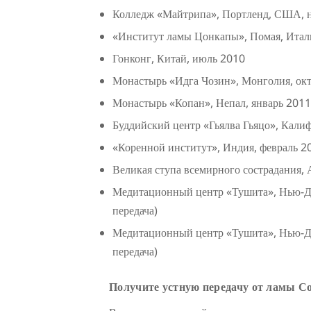
Колледж «Майтрипа», Портленд, США, 
«Институт ламы Цонкапы», Помая, Итал
Гонконг, Китай, июль 2010
Монастырь «Идга Чозин», Монголия, октя
Монастырь «Копан», Непал, январь 2011 
Буддийский центр «Гьялва Гьяцо», Кали
«Коренной институт», Индия, февраль 20
Великая ступа всемирного сострадания, А
Медитационный центр «Тушита», Нью-Де
передача)
Медитационный центр «Тушита», Нью-Де
передача)
Получите устную передачу от ламы С