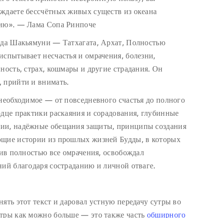
ждаете бессчётных живых существ из океана
нию». — Лама Сопа Ринпоче
удда Шакьямуни — Татхагата, Архат, Полностью
испытывает несчастья и омрачения, болезни,
ность, страх, кошмары и другие страдания. Он
 прийти и внимать.
 необходимое — от повседневного счастья до полного
рдце практики раскаяния и сорадования, глубинные
нии, надёжные обещания защиты, принципы создания
ющие истории из прошлых жизней Будды, в которых
нив полностью все омрачения, освобождал
ний благодаря состраданию и личной отваге.
ять этот текст и даровал устную передачу сутры во
утры как можно больше — это также часть
обширного