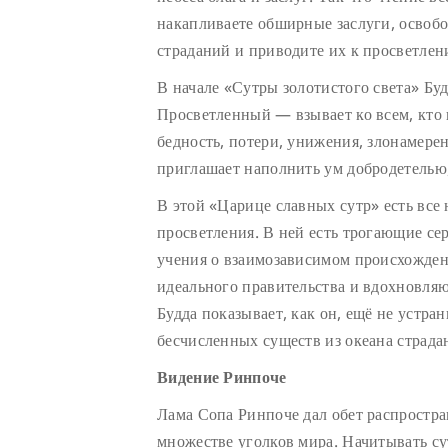
накапливаете обширные заслуги, освобо
страданий и приводите их к просветле
В начале «Сутры золотистого света» Б
Просветленный — взывает ко всем, кто 
бедность, потери, унижения, злонамерен
приглашает наполнить ум добродетелью,
В этой «Царице славных сутр» есть все
просветления. В ней есть трогающие се
учения о взаимозависимом происхожде
идеального правительства и вдохновля
Будда показывает, как он, ещё не устра
бесчисленных существ из океана страда
Видение Ринпоче
Лама Сопа Ринпоче дал обет распростран
множестве уголков мира. Начитывать с