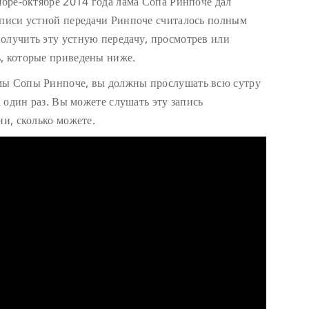
ябре-октябре 2014 года лама Сопа Ринпоче дал
аписи устной передачи Ринпоче считалось полным
олучить эту устную передачу, просмотрев или
, которые приведены ниже.
мы Сопы Ринпоче, вы должны прослушать всю сутру
а один раз. Вы можете слушать эту запись
ни, сколько можете.