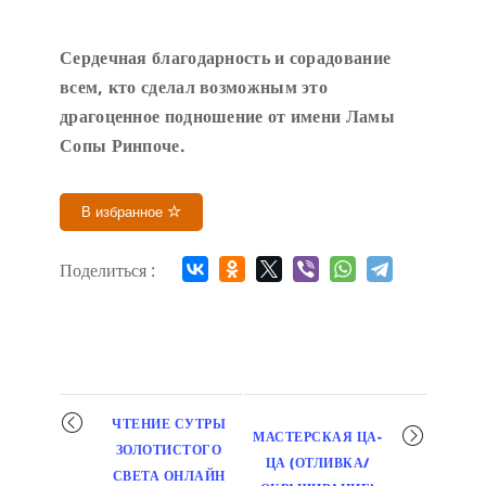
Сердечн
ая благодарность и сорадование
всем, кто сделал возможным это
драгоценное подношение от имени Ламы
Сопы Ринпоче
.
В избранное
Поделиться :
Мероприятие
ЧТЕНИЕ СУТРЫ
МАСТЕРСКАЯ ЦА-
навигация
ЗОЛОТИСТОГО
ЦА (ОТЛИВКА/
СВЕТА ОНЛАЙН