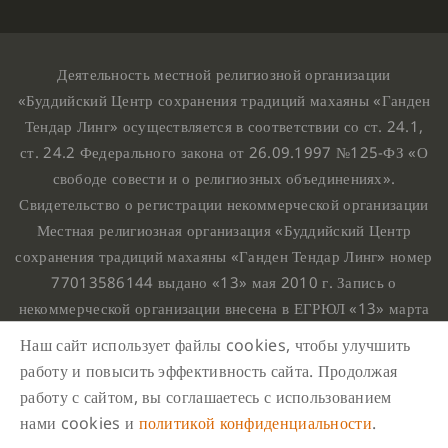
Деятельность местной религиозной организации
«Буддийский Центр сохранения традиций махаяны «Ганден
Тендар Линг» осуществляется в соответствии со ст. 24.1,
ст. 24.2 Федерального закона от 26.09.1997 №125-ФЗ «О
свободе совести и о религиозных объединениях».
Свидетельство о регистрации некоммерческой организации
Местная религиозная организация «Буддийский Центр
сохранения традиций махаяны «Ганден Тендар Линг» номер
77013586144 выдано «13» мая 2010 г. Запись о
некоммерческой организации внесена в ЕГРЮЛ «13» марта
2010 г. за основным государственным регистрационным
Наш сайт использует файлы cookies, чтобы улучшить
номером 1107799015708.
работу и повысить эффективность сайта. Продолжая
Ганден Тендар Линг © 2020 Все права защищены
работу с сайтом, вы соглашаетесь с использованием
Наш адрес : г. Москва, Нахимовский проспект, 32. Этаж
нами cookies и
политикой конфиденциальности
.
10, каб.1023,