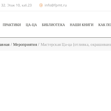
 32. Этаж 10, каб.23
info@fpmt.ru
ПРАКТИКИ
ЦА-ЦА
БИБЛИОТЕКА
НАШИ КНИГИ
КАК П
авная
/
Мероприятия
/
Мастерская Ца-ца (отливка, окрашиван
+ КАЛЕНДА