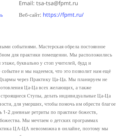
Email:
tsa-tsa@fpmt.ru
ь
Веб-сайт:
https://fpmt.ru/
тными событиями. Мастерская обрела постоянное
добном для практики помещении. Мы расположились
этаже, буквально у стоп учителей, будд и
е событие и мы надеемся, что это позволит нам ещё
 Дхармы через Практику Ца-Ца. Мы планируем не
готовления Ца-Ца всех желающих, а также
в строящиеся Ступы, делать индивидуальные Ца-Ца
ности, для умерших, чтобы помочь им обрести благое
 1-2 дневные ретриты по практике божеств,
божества. Мы мечтаем о детских программах
ктика ЦА-ЦА невозможна в онлайне, поэтому мы