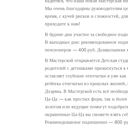
надеемся, что наша новая Мастерская ни
Мы очень благодарны руководителям цен
время, с кучей рисков и сложностей, дл
приходите к нам!
В будние дни участие за свободное под
В выходные дни: рекомендованное подн
пенсионеров — 400 руб. Дошкольники м
В Мастерской открывается Детская сту
родителей с детишками прикоснуться к
оставляет глубокие отпечатки в уме как 
ребёнка отпечатки из прошлых жизней, 
Дхармы. В Мастерской есть всё необход
Ца-Ца — как простых форм, так и боле
золотом или ведущие помогут подобрат
окрашенные Ца-Ца вы сможете взять себ
Рекомендованное подношение — 800 руб