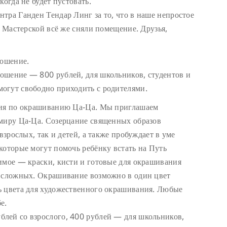
когда не будет пустовать.
тра Ганден Тендар Линг за то, что в наше непростое
я Мастерской всё же сняли помещение. Друзья,
ношение.
ошение — 800 рублей, для школьников, студентов и
огут свободно приходить с родителями.
дия по окрашиванию Ца-Ца. Мы приглашаем
 миру Ца-Ца. Созерцание священных образов
взрослых, так и детей, а также пробуждает в уме
которые могут помочь ребёнку встать на Путь
имое — краски, кисти и готовые для окрашивания
е сложных. Окрашивание возможно в один цвет
ь цвета для художественного окрашивания. Любые
е.
лей со взрослого, 400 рублей — для школьников,