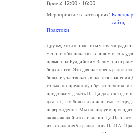
Время:
12:00 - 16:00
Мероприятие в категориях:
Календар
сайта
,
Практики
Друзья, хотим поделиться с вами радос
место и обосновалась в новом очень у
прямо под Буддийским Залом, на первом 
бодхисаттв. Это для нас очень радостно
больше участвовать в распространении
только по-прежнему обучать технике из
продолжим делать Ца-Ца для закладки 
для тех, кто болен или испытывает труд
перерождение. Мы планируем проводить
включающей изготовление Ца-Ца этого 
изготовления/окрашивания Ца-ЦА. Пра