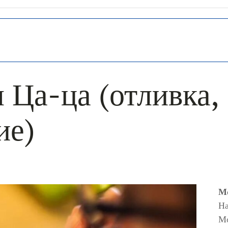
 Ца-ца (отливка,
ие)
Мо
На
М