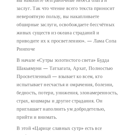
вы накопите безграничные небеса блага и
заслуг. Так что чтение всего текста приносит
невероятную пользу, вы накапливаете
обширные заслуги, освобождаете бессчётных
живых существ из океана страданий и
приводите их к просветлению». — Лама Сопа
Ринпоче
В начале «Сутры золотистого света» Будда
Шакьямуни — Татхагата, Архат, Полностью
Просветленный — взывает ко всем, кто
испытывает несчастья и омрачения, болезни,
бедность, потери, унижения, злонамеренность,
страх, кошмары и другие страдания. Он
приглашает наполнить ум добродетелью,
прийти и внимать.
В этой «Царице славных сутр» есть все