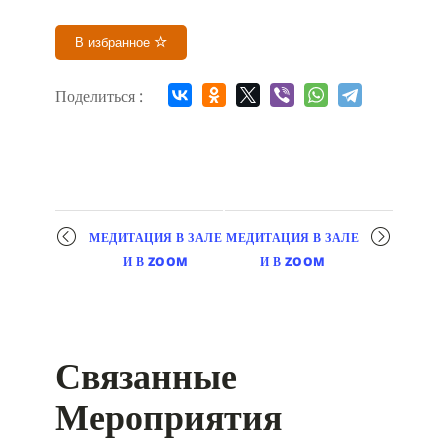
В избранное
Поделиться :
Мероприятие
МЕДИТАЦИЯ В ЗАЛЕ
МЕДИТАЦИЯ В ЗАЛЕ
навигация
И В ZOOM
И В ZOOM
Связанные
Мероприятия