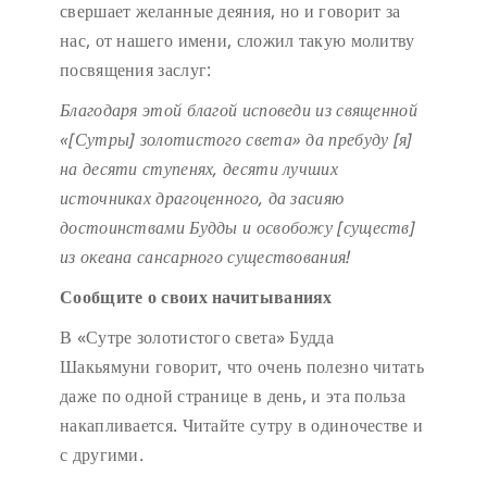
свершает желанные деяния, но и говорит за
нас, от нашего имени, сложил такую молитву
посвящения заслуг:
Благодаря этой благой исповеди
из священной
«[Сутры] золотистого света»
да пребуду [я]
на десяти ступенях,
десяти лучших
источниках драгоценного,
да засияю
достоинствами Будды
и освобожу [существ]
из океана сансарного существования!
Сообщите о своих начитываниях
В «Сутре золотистого света» Будда
Шакьямуни говорит, что очень полезно читать
даже по одной странице в день, и эта польза
накапливается. Читайте сутру в одиночестве и
с другими.