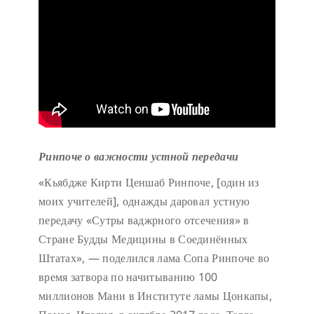
Ринпоче о важности устной передачи
«Кьябдже Кирти Ценшаб Ринпоче, [один из
моих учителей], однажды даровал устную
передачу «Сутры ваджрного отсечения» в
Стране Будды Медицины в Соединённых
Штатах», — поделился лама Сопа Ринпоче во
время затвора по начитыванию 100
миллионов Мани в Институте ламы Цонкапы,