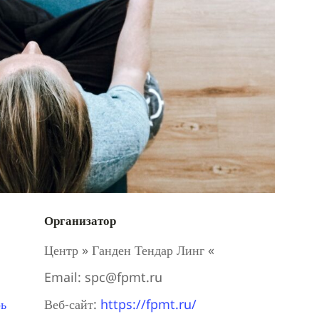
Организатор
Центр » Ганден Тендар Линг «
Email:
spc@fpmt.ru
ь
Веб-сайт:
https://fpmt.ru/