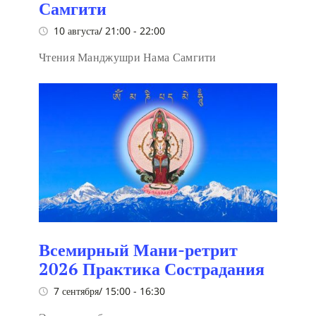
Самгити
10 августа/ 21:00
-
22:00
Чтения Манджушри Нама Самгити
Всемирный Мани-ретрит
2026 Практика Сострадания
7 сентября/ 15:00
-
16:30