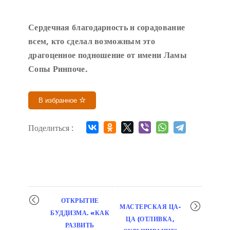
Сердечн
ая благодарность и сорадование
всем, кто сделал возможным это
драгоценное подношение от имени Ламы
Сопы Ринпоче
.
В избранное
Поделиться :
Мероприятие
ОТКРЫТИЕ
МАСТЕРСКАЯ ЦА-
навигация
БУДДИЗМА. «КАК
ЦА (ОТЛИВКА,
РАЗВИТЬ