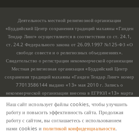
Деятельность местной религиозной организации
«Буддийский Центр сохранения традиций махаяны «Ганден
Тендар Линг» осуществляется в соответствии со ст. 24.1,
ст. 24.2 Федерального закона от 26.09.1997 №125-ФЗ «О
свободе совести и о религиозных объединениях».
Свидетельство о регистрации некоммерческой организации
Местная религиозная организация «Буддийский Центр
сохранения традиций махаяны «Ганден Тендар Линг» номер
77013586144 выдано «13» мая 2010 г. Запись о
некоммерческой организации внесена в ЕГРЮЛ «13» марта
2010 г. за основным государственным регистрационным
Наш сайт использует файлы cookies, чтобы улучшить
номером 1107799015708.
работу и повысить эффективность сайта. Продолжая
Ганден Тендар Линг © 2020 Все права защищены
работу с сайтом, вы соглашаетесь с использованием
Наш адрес : г. Москва, Нахимовский проспект, 32. Этаж
нами cookies и
политикой конфиденциальности
.
10, каб.1023,