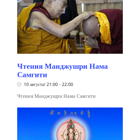
Чтения Манджушри Нама
Самгити
10 августа/ 21:00
-
22:00
Чтения Манджушри Нама Самгити