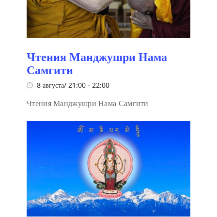
Чтения Манджушри Нама
Самгити
8 августа/ 21:00
-
22:00
Чтения Манджушри Нама Самгити