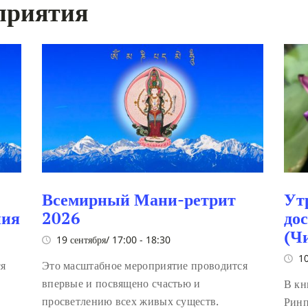
приятия
Всемирный Мани-ретрит
Ут
ния
2026
до
(Ч
19 сентября/ 17:00
-
18:30
10
ся
Это масштабное мероприятие проводится
впервые и посвящено счастью и
В кн
просветлению всех живых существ.
Ринп