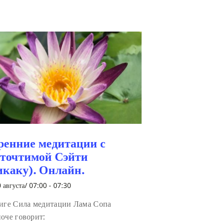
ренние медитации с
сточтимой Сэйти
икаку). Онлайн.
 августа/ 07:00
-
07:30
иге Сила медитации Лама Сопа
оче говорит: