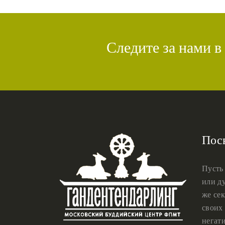
Следите за нами в
Пос
Пусть
или ду
же сек
своих 
негат