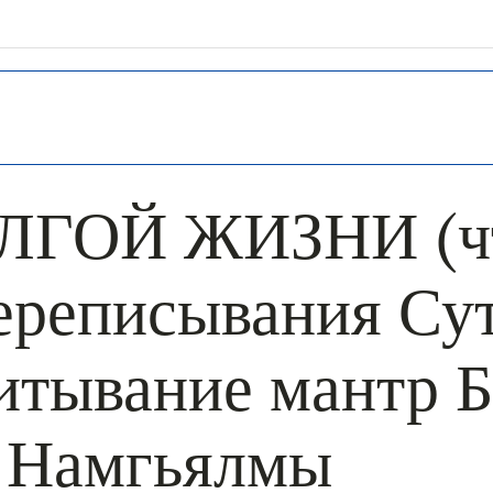
+ КАЛЕНДА
ЛГОЙ ЖИЗНИ (чт
переписывания Су
итывание мантр Б
 Намгьялмы