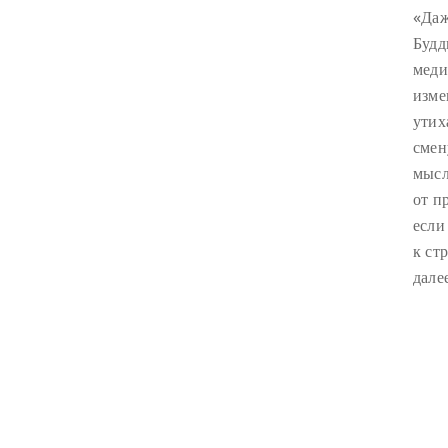
«Даж
Будд
меди
изме
утих
смен
мысл
от п
если
к ст
дале