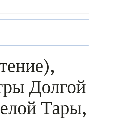
РЬ GOOGLE
+ ДОБАВИТЬ В ICALENDAR
ение),
тры Долгой
елой Тары,