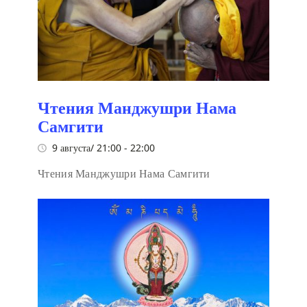
Чтения Манджушри Нама
Самгити
9 августа/ 21:00
-
22:00
Чтения Манджушри Нама Самгити