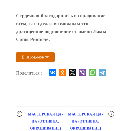
Сердечн
ая благодарность и сорадование
всем, кто сделал возможным это
драгоценное подношение от имени Ламы
Сопы Ринпоче
.
В избранное
Поделиться :
Мероприятие
МАСТЕРСКАЯ ЦА-
МАСТЕРСКАЯ ЦА-
навигация
ЦА (ОТЛИВКА,
ЦА (ОТЛИВКА,
ОКРАШИВАНИЕ)
ОКРАШИВАНИЕ)