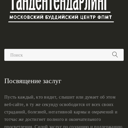
Посвящение заслуг
Пусть каждый, кто видит, слышит или думает об этом
веб-сайте, в ту же секунду освободится от всех своих
страданий, болезней, негативной кармы и омрачений и
тотчас же достигнет полного и окончательного
просветления. Силой заслуг по созданию и поддержанию