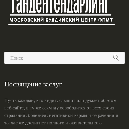
Посвящение заслуг
Пусть каждый, кто видит, слышит или думает об этом
веб-сайте, в ту же секунду освободится от всех своих
страданий, болезней, негативной кармы и омрачений и
тотчас же достигнет полного и окончательного