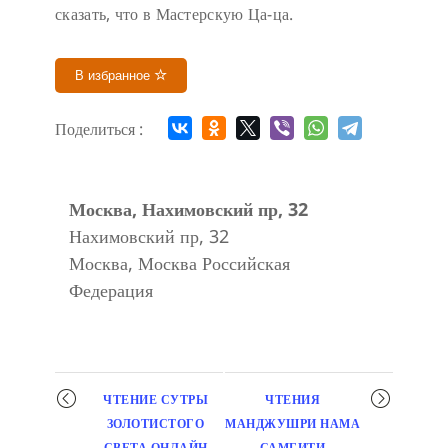
сказать, что в Мастерскую Ца-ца.
В избранное
Поделиться :
Москва, Нахимовский пр, 32
Нахимовский пр, 32
Москва
,
Москва
Российская
Федерация
Мероприятие
ЧТЕНИЕ СУТРЫ
ЧТЕНИЯ
навигация
ЗОЛОТИСТОГО
МАНДЖУШРИ НАМА
СВЕТА ОНЛАЙН
САМГИТИ