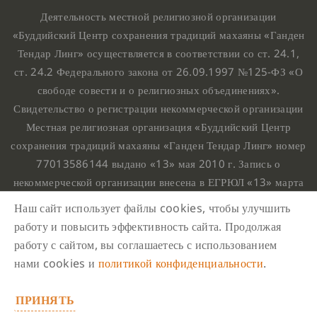
Деятельность местной религиозной организации
«Буддийский Центр сохранения традиций махаяны «Ганден
Тендар Линг» осуществляется в соответствии со ст. 24.1,
ст. 24.2 Федерального закона от 26.09.1997 №125-ФЗ «О
свободе совести и о религиозных объединениях».
Свидетельство о регистрации некоммерческой организации
Местная религиозная организация «Буддийский Центр
сохранения традиций махаяны «Ганден Тендар Линг» номер
77013586144 выдано «13» мая 2010 г. Запись о
некоммерческой организации внесена в ЕГРЮЛ «13» марта
2010 г. за основным государственным регистрационным
Наш сайт использует файлы cookies, чтобы улучшить
номером 1107799015708.
работу и повысить эффективность сайта. Продолжая
Ганден Тендар Линг © 2020 Все права защищены
работу с сайтом, вы соглашаетесь с использованием
Наш адрес : г. Москва, Нахимовский проспект, 32. Этаж
нами cookies и
политикой конфиденциальности
.
10, каб.1023,
ПРИНЯТЬ