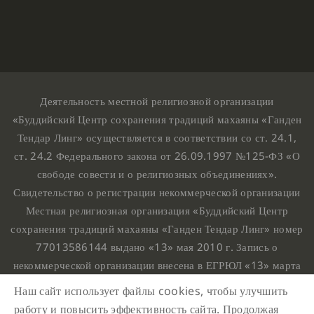
Деятельность местной религиозной организации
«Буддийский Центр сохранения традиций махаяны «Ганден
Тендар Линг» осуществляется в соответствии со ст. 24.1,
ст. 24.2 Федерального закона от 26.09.1997 №125-ФЗ «О
свободе совести и о религиозных объединениях».
Свидетельство о регистрации некоммерческой организации
Местная религиозная организация «Буддийский Центр
сохранения традиций махаяны «Ганден Тендар Линг» номер
77013586144 выдано «13» мая 2010 г. Запись о
некоммерческой организации внесена в ЕГРЮЛ «13» марта
2010 г. за основным государственным регистрационным
Наш сайт использует файлы cookies, чтобы улучшить
номером 1107799015708.
работу и повысить эффективность сайта. Продолжая