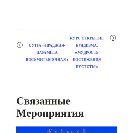
Мероприятие
КУРС ОТКРЫТИЕ
навигация
СУТРА «ПРАДЖНЯ-
БУДДИЗМА.
ПАРАМИТА
«МУДРОСТЬ
ВОСЬМИТЫСЯЧНАЯ»
ПОСТИЖЕНИЯ
ПУСТОТЫ»
Связанные
Мероприятия